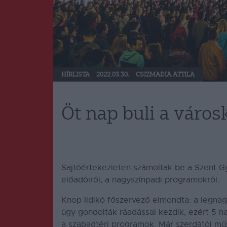
HÍRLISTA
2022.03.30.
CSIZMADIA ATTILA
Öt nap buli a váro
Sajtóértekezleten számoltak be a Szent 
előadóiról, a nagyszínpadi programokról.
Knop Ildikó főszervező elmondta: a legnag
úgy gondolták ráadással kezdik, ezért 5 n
a szabadtéri programok. Már szerdától műs