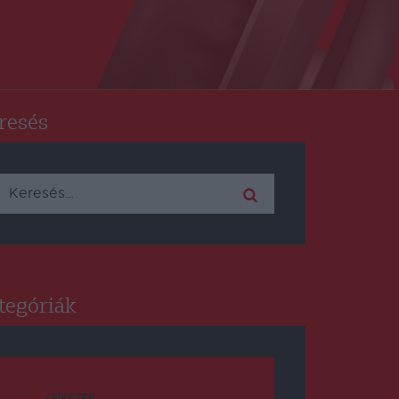
resés
Keresés:
tegóriák
CSÍKSZÉK