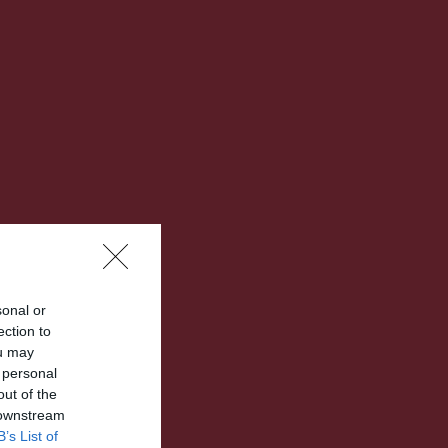
sonal or
ection to
ou may
 personal
out of the
 downstream
B’s List of