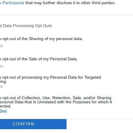
Participants
that may further disclose it to other third parties.
l Data Processing Opt Outs
KÖVETKEZŐ BEJEGYZÉS
o opt-out of the Sharing of my personal data.
Elveszítik a támogatást
In
o opt-out of the Sale of my Personal Data.
In
to opt-out of processing my Personal Data for Targeted
ing.
In
o opt-out of Collection, Use, Retention, Sale, and/or Sharing
ersonal Data that Is Unrelated with the Purposes for which it
lected.
Out
CONFIRM
HÍRLISTA