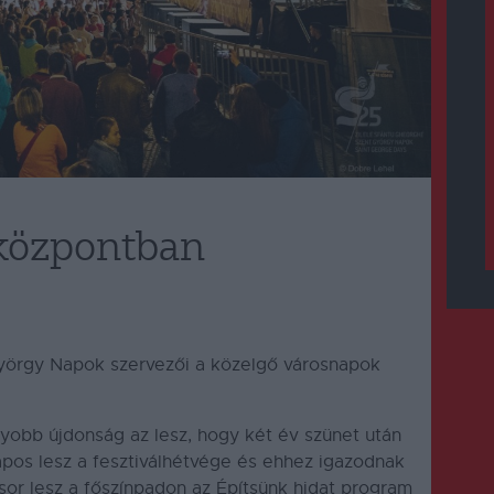
sközpontban
György Napok szervezői a közelgő városnapok
yobb újdonság az lesz, hogy két év szünet után
apos lesz a fesztiválhétvége és ehhez igazodnak
or lesz a főszínpadon az Építsünk hidat program