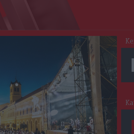
RO
Ke
Ka