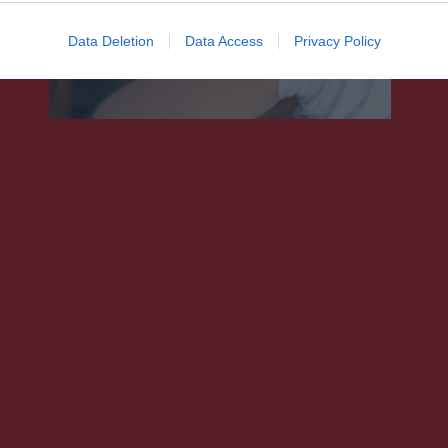
Lassan fogynak az oltások
Data Deletion
Data Access
Privacy Policy