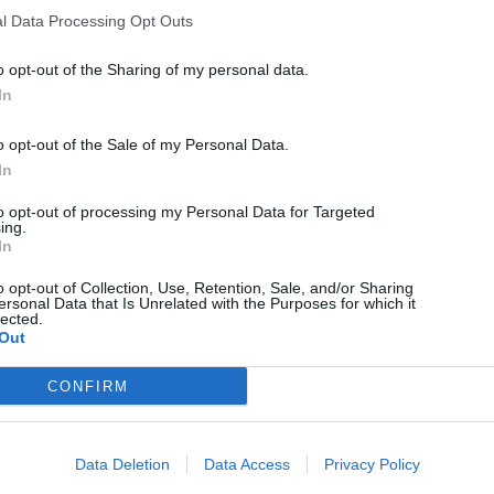
mobilalkalmazás
l Data Processing Opt Outs
o opt-out of the Sharing of my personal data.
In
o opt-out of the Sale of my Personal Data.
In
to opt-out of processing my Personal Data for Targeted
ing.
In
HÍRLISTA
o opt-out of Collection, Use, Retention, Sale, and/or Sharing
ersonal Data that Is Unrelated with the Purposes for which it
Az útdíj beszedésére nem
lected.
Out
jogosult internetes portálra
figyelmeztet a CNAIR
CONFIRM
Data Deletion
Data Access
Privacy Policy