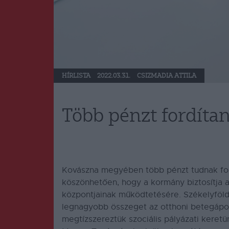
HÍRLISTA
2022.03.31.
CSIZMADIA ATTILA
Több pénzt fordíta
Kovászna megyében több pénzt tudnak for
köszönhetően, hogy a kormány biztosítja a 
központjainak működtetésére. Székelyföl
legnagyobb összeget az otthoni betegápol
megtízszereztük szociális pályázati kere