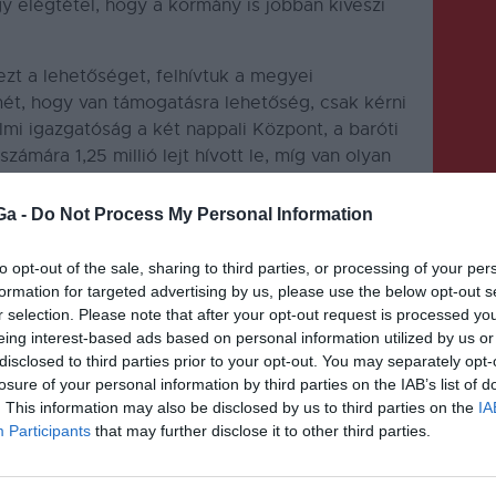
 elégtétel, hogy a kormány is jobban kiveszi
 ezt a lehetőséget, felhívtuk a megyei
mét, hogy van támogatásra lehetőség, csak kérni
mi igazgatóság a két nappali Központ, a baróti
zámára 1,25 millió lejt hívott le, míg van olyan
 és a marosvásárhelyi fogyatékkal élők
illió lejt” – magyarázta Makkai Péter, a Munkaügyi
Ga -
Do Not Process My Personal Information
kára.
to opt-out of the sale, sharing to third parties, or processing of your per
formation for targeted advertising by us, please use the below opt-out s
r selection. Please note that after your opt-out request is processed y
eing interest-based ads based on personal information utilized by us or
disclosed to third parties prior to your opt-out. You may separately opt-
losure of your personal information by third parties on the IAB’s list of
. This information may also be disclosed by us to third parties on the
IA
KÖVETKEZŐ BEJEGYZÉS
Participants
that may further disclose it to other third parties.
Több nyelven, így magyarul is
elérhető a 112-es segélyhívó