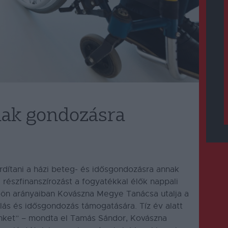
nak gondozásra
dítani a házi beteg- és idősgondozásra annak
részfinanszírozást a fogyatékkal élők nappali
dön arányaiban Kovászna Megye Tanácsa utalja a
ás és idősgondozás támogatására. Tíz év alatt
tünket” – mondta el Tamás Sándor, Kovászna