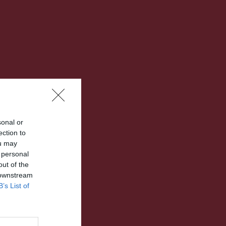
sonal or
ection to
ou may
 personal
out of the
 downstream
B’s List of