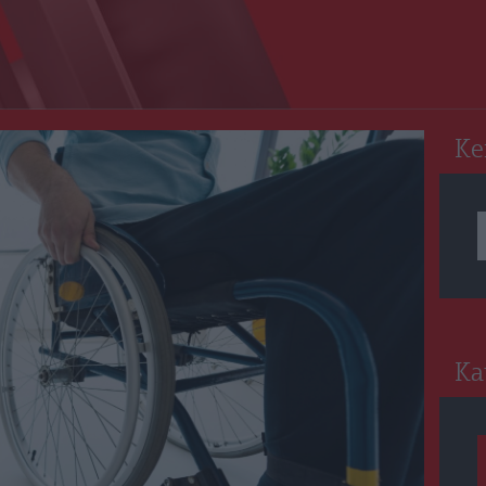
RO
Ke
Ka