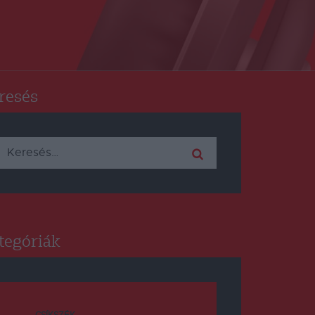
resés
Keresés:
tegóriák
CSÍKSZÉK