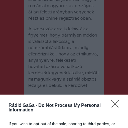
romániai magyarok az országos
átlag feletti arányban vegyenek
részt az online regisztrációban.
A szervezők arra is felhívták a
figyelmet, hogy bármilyen módon
is válaszol a lakosság a
népszámlálási űrlapra, mindig
ellenőrizni kell, hogy az etnikumra,
anyanyelvre, felekezeti
hovatartozásra vonatkozó
kérdések legyenek kitöltve, mielőtt
mi magunk vagy a számlálóbiztos
lezárja és beküldi a kérdőívet.
Rádió GaGa -
Do Not Process My Personal
Information
If you wish to opt-out of the sale, sharing to third parties, or