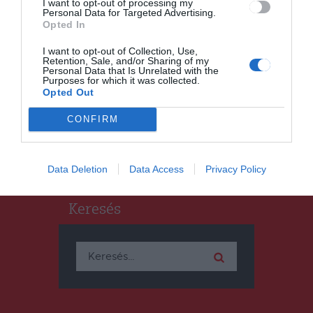
I want to opt-out of processing my
Personal Data for Targeted Advertising.
Opted In
HÍRLISTA
I want to opt-out of Collection, Use,
Az orosz és az ukrán
Retention, Sale, and/or Sharing of my
tárgyalódelegáció talált olyan
Personal Data that Is Unrelated with the
Purposes for which it was collected.
pontokat, amelyekben
Opted Out
haladás érhető el
CONFIRM
Data Deletion
Data Access
Privacy Policy
Keresés
Keresés: