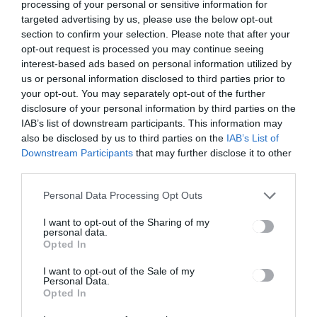
processing of your personal or sensitive information for
Bejegyzés
ELŐZŐ
KÖVETKEZŐ
targeted advertising by us, please use the below opt-out
BEJEGYZÉS
BEJEGYZÉS
navigáció
section to confirm your selection. Please note that after your
Zajlanak a
Veszélyes a
opt-out request is processed you may continue seeing
munkálatok
közösségi
interest-based ads based on personal information utilized by
média a
us or personal information disclosed to third parties prior to
gyerekekre
your opt-out. You may separately opt-out of the further
disclosure of your personal information by third parties on the
IAB’s list of downstream participants. This information may
also be disclosed by us to third parties on the
IAB’s List of
Ez is érdekelheti
Downstream Participants
that may further disclose it to other
third parties.
HÍRLISTA
Personal Data Processing Opt Outs
Az alacsony átoltottság miatt
I want to opt-out of the Sharing of my
várhatóan a koronavírus-
personal data.
járvány negyedik hulláma
Opted In
nagyobb mértékben érinti
I want to opt-out of the Sale of my
Háromszéket, mint az ország
Personal Data.
más térségeit
Opted In