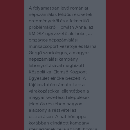
A folyamatban levő romániai
népszámlálás félidős részvételi
eredményeiről és a felmerülő
problémákról Horváth Anna, az
RMDSZ ügyvezető alelnöke, az
országos népszámlálási
munkacsoport vezetője és Barna
Gergő szociológus, a magyar
népszámlálási kampány
lebonyolításával megbízott
Közpolitikai Elemző Központ
Egyesület elnöke beszélt. A
tájékoztatón rámutattak: a
várakozásokkal ellentétben a
magyar vezetésű települések
jelentős részében nagyon
alacsony a részvétel az
összeíráson. A hat hónappal
korábban elindított kampány
szervezőinek célja az volt, hogy a