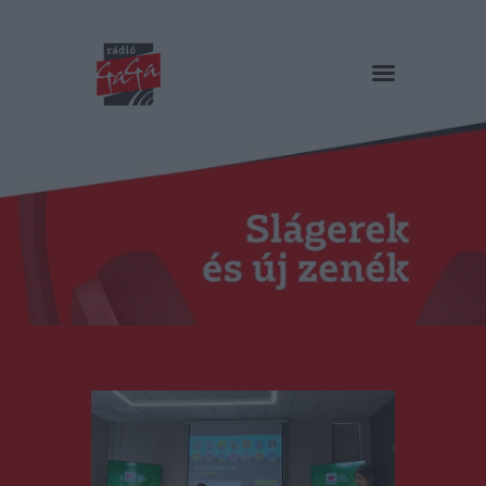
RÁDIÓ GAGA
Slágerek és új zenék
Főoldal
Műsorok
Hírlista
Duma Duba
Podcast és videók
Stáb
Galéria
Kapcsolat
RO