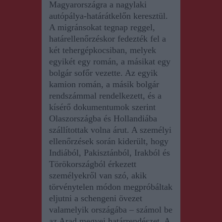
Magyarországra a nagylaki
autópálya-határátkelőn keresztül.
A migránsokat
tegnap
reggel,
határellenőrzéskor fedezték fel a
két tehergépkocsiban, melyek
egyikét egy román, a másikat egy
bolgár sofőr vezette. Az egyik
kamion román, a másik bolgár
rendszámmal rendelkezett, és a
kísérő dokumentumok szerint
Olaszországba és Hollandiába
szállítottak volna árut. A személyi
ellenőrzések során kiderült, hogy
Indiából, Pakisztánból, Irakból és
Törökországból érkezett
személyekről van szó, akik
törvénytelen módon megpróbáltak
eljutni a schengeni övezet
valamelyik országába – számol be
az Arad megyei határrendészet. A