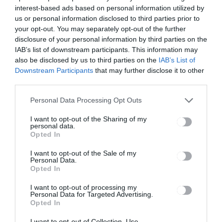
interest-based ads based on personal information utilized by
Ez is érdekelheti
us or personal information disclosed to third parties prior to
your opt-out. You may separately opt-out of the further
disclosure of your personal information by third parties on the
IAB’s list of downstream participants. This information may
also be disclosed by us to third parties on the
IAB’s List of
HÍRLISTA
Downstream Participants
that may further disclose it to other
Új, fiataloknak szóló
third parties.
programok
Personal Data Processing Opt Outs
I want to opt-out of the Sharing of my
personal data.
Opted In
I want to opt-out of the Sale of my
Personal Data.
Opted In
GYERGYÓSZÉK
HÍRLISTA
,
Megváltozott a
I want to opt-out of processing my
Personal Data for Targeted Advertising.
gyergyószentmiklósi
Opted In
tanuszoda nyitvatartása
I want to opt-out of Collection, Use,