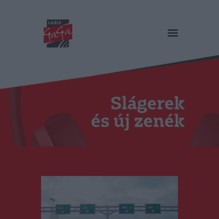
RÁDIÓ GAGA
Slágerek és új zenék
Főoldal
Műsorok
Hírlista
Duma Duba
Podcast és videók
Stáb
Galéria
Kapcsolat
RO