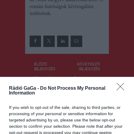
román hatóságok kivizsgálást
indítottak.
Bejegyzés
ELŐZŐ
KÖVETKEZŐ
BEJEGYZÉS
BEJEGYZÉS
navigáció
A román
Ingyenesen
kormány
igénylehető
Rádió GaGa -
Do Not Process My Personal
célul tűzte
a
Information
ki a
mellrekonst
levegőminő
rukció, de
ség javítását
kevesen
If you wish to opt-out of the sale, sharing to third parties, or
élnek a
processing of your personal or sensitive information for
lehetőséggel
targeted advertising by us, please use the below opt-out
section to confirm your selection. Please note that after your
opt-out request is processed you may continue seeing