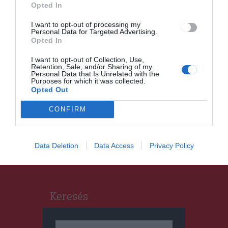
Opted In
magyarok
I want to opt-out of processing my
Personal Data for Targeted Advertising.
Opted In
I want to opt-out of Collection, Use,
Retention, Sale, and/or Sharing of my
Personal Data that Is Unrelated with the
HÍRLISTA
Purposes for which it was collected.
Opted Out
Nikotinmérgezést okozhat az
Elf Bar
CONFIRM
Data Deletion
Data Access
Privacy Policy
Keresés
Keresés: