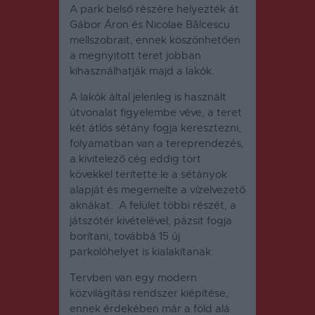
A park belső részére helyezték át
Gábor Áron és Nicolae Bălcescu
mellszobrait, ennek köszönhetően
a megnyitott teret jobban
kihasználhatják majd a lakók.
A lakók által jelenleg is használt
útvonalat figyelembe véve, a teret
két átlós sétány fogja keresztezni,
folyamatban van a tereprendezés,
a kivitelező cég eddig tört
kövekkel terítette le a sétányok
alapját és megemelte a vízelvezető
aknákat. A felület többi részét, a
játszótér kivételével, pázsit fogja
borítani, továbbá 15 új
parkolóhelyet is kialakítanak.
Tervben van egy modern
közvilágítási rendszer kiépítése,
ennek érdekében már a föld alá