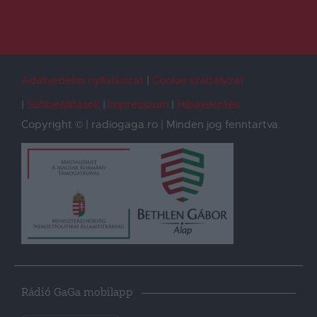
Adatvédelmi nyilatkozat
Cookie szabályzat
Sütibeállítások
Impresszum
Hibajelentés
Copyright © | radiogaga.ro | Minden jog fenntartva.
Rádió GaGa mobilapp