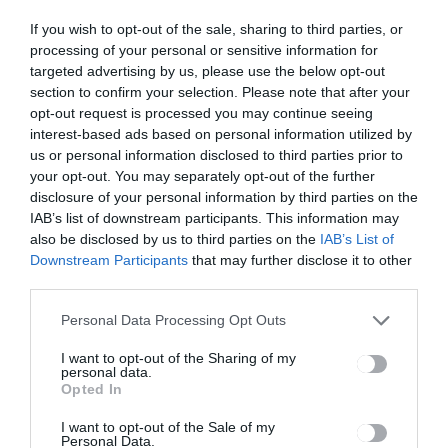
BEJEGYZÉS
BEJEGYZÉS
navigáció
If you wish to opt-out of the sale, sharing to third parties, or
Rajzpályázat
Az USR
processing of your personal or sensitive information for
a vadászat
kifogásolja,
targeted advertising by us, please use the below opt-out
témában
hogy a
section to confirm your selection. Please note that after your
kormány
opt-out request is processed you may continue seeing
nem tesz
semmit a
interest-based ads based on personal information utilized by
gázolaj
us or personal information disclosed to third parties prior to
árának
your opt-out. You may separately opt-out of the further
emelkedése
disclosure of your personal information by third parties on the
ellen
IAB’s list of downstream participants. This information may
also be disclosed by us to third parties on the
IAB’s List of
Downstream Participants
that may further disclose it to other
third parties.
Ez is érdekelheti
Personal Data Processing Opt Outs
I want to opt-out of the Sharing of my
HÍRLISTA
personal data.
Opted In
Nem utazhatnak
vízummentesen az Egyesült
I want to opt-out of the Sale of my
Personal Data.
Államokba a külhoni