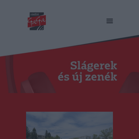
RÁDIÓ GAGA
Slágerek és új zenék
Főoldal
Műsorok
Hírlista
Duma Duba
Podcast és videók
Stáb
Galéria
Kapcsolat
RO