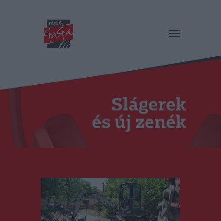
RÁDIÓ GAGA
Slágerek és új zenék
Főoldal
Műsorok
Hírlista
Duma Duba
Podcast és videók
Stáb
Galéria
Kapcsolat
RO