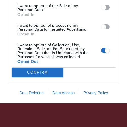
HÍRLISTA
I want to opt-out of the Sale of my
Tudományos verseny
Personal Data.
Opted In
diákoknak
I want to opt-out of processing my
Personal Data for Targeted Advertising.
Opted In
I want to opt-out of Collection, Use,
Retention, Sale, and/or Sharing of my
Personal Data that Is Unrelated with the
Purposes for which it was collected.
Opted Out
HÁROMSZÉK
HÍRLISTA
,
Góbéfest és Székely Fesztivál
CONFIRM
is zajlott a hétvégén
Data Deletion
Data Access
Privacy Policy