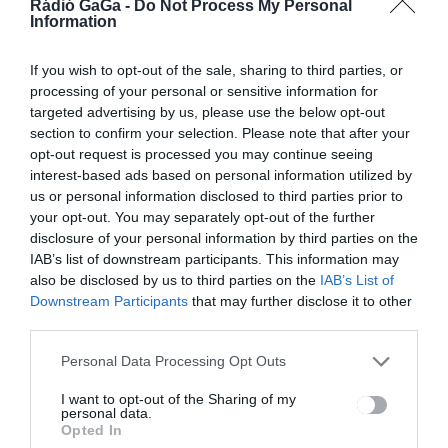
Rádió GaGa -
Do Not Process My Personal
Information
Bejegyzés
ELŐZŐ
KÖVETKEZŐ
If you wish to opt-out of the sale, sharing to third parties, or
BEJEGYZÉS
BEJEGYZÉS
processing of your personal or sensitive information for
navigáció
targeted advertising by us, please use the below opt-out
Sepsiszentg
Június 17-
yörgyön
én 100
section to confirm your selection. Please note that after your
heti
millió lejes
opt-out request is processed you may continue seeing
rendszeress
költségvetés
interest-based ads based on personal information utilized by
éggel
sel indul a
us or personal information disclosed to third parties prior to
rongálják
háztartási
your opt-out. You may separately opt-out of the further
meg a zárt
gépek
disclosure of your personal information by third parties on the
hulladékgyű
roncsprogra
IAB’s list of downstream participants. This information may
jtőket
mja
also be disclosed by us to third parties on the
IAB’s List of
Downstream Participants
that may further disclose it to other
third parties.
Ez is érdekelheti
Personal Data Processing Opt Outs
I want to opt-out of the Sharing of my
personal data.
Opted In