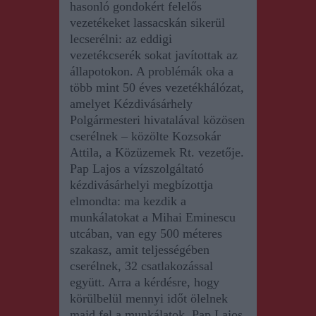
hasonló gondokért felelős
vezetékeket lassacskán sikerül
lecserélni: az eddigi
vezetékcserék sokat javítottak az
állapotokon.
A problémák oka
a
több mint 50 éves vezetékhálózat,
amelyet Kézdivásárhely
Polgármesteri hivatalával közösen
cseréln
e
k – közölte Kozsokár
Attila, a Közüzemek Rt. vezetője.
Pap Lajos a vízszolgáltató
kézdivásárhelyi megbízottja
elmondta:
ma
kezd
i
k a
munkálatokat a Mihai Eminescu
utcában, van egy 500 méteres
szakasz, amit teljességében
cseréln
e
k, 32 csatlakozással
együtt. Arra a kérdésre, hogy
körülbelül mennyi időt ölelnek
majd fel a munkálatok, Pap Lajos