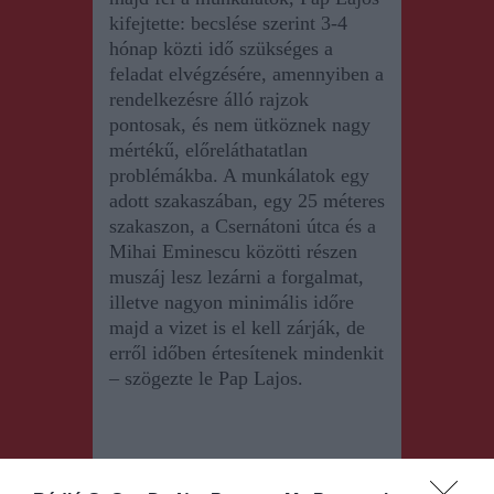
kifejtette: becslése szerint 3-4
hónap közti idő szükséges a
feladat elvégzésére, amennyiben a
rendelkezésre álló rajzok
pontosak, és nem ütköznek nagy
mértékű, előreláthatatlan
problémákba. A munkálatok egy
adott szakaszában, egy 25 méteres
szakaszon, a Csernátoni útca és a
Mihai Eminescu közötti részen
muszáj lesz lezárn
i
a forgalmat,
illetve nagyon minimális időre
majd a vizet is el kell zárj
á
k, de
erről időben értesít
e
n
e
k mindenkit
– szögezte le Pap Lajos.