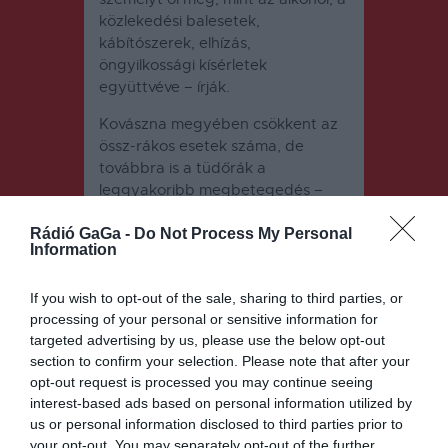
közlekedési balesetek,
kábítószerek, elhízás,
öngyilkossági kísérletek
együttvéve – írják.
Kovászna megyében csökkent az
össz-rákos esetek száma, de
továbbra is a tüdőrák a
leggyakoribb megbetegedés –
közölte a közegészségügyi
hatóság. Háromszéken a rákos
Rádió GaGa -
Do Not Process My Personal
Information
megbetegedések között első
helyen a tüdőrák áll, 2019-ben (a
If you wish to opt-out of the sale, sharing to third parties, or
világjárvány előtti adatok szerint)
processing of your personal or sensitive information for
93 új esetet vettek
targeted advertising by us, please use the below opt-out
nyilvántartásba, ezt követi a
section to confirm your selection. Please note that after your
végbélrák 87 új esettel, harmadik
opt-out request is processed you may continue seeing
helyen pedig a mellrákos
interest-based ads based on personal information utilized by
elváltozások állnak, 67 esettel.
us or personal information disclosed to third parties prior to
your opt-out. You may separately opt-out of the further