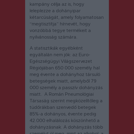
kampány célja az is, hogy
leleplezze a dohányipar
kétarcúságát, amely folyamatosan
“megtisztítja” hírnevét, hogy
vonzóbbá tegye termékeit a
nyilvánosság számára.
A statisztikák egyébként
egyáltalán nem jók: az Euro-
Egészségügyi Világszervezet
Régiójában 650 000 személy hal
meg évente a dohányhoz társuló
betegségek miatt, amelyből 79
000 személy a passzív dohányzás
miatt. A Román Pneumológiai
Társaság szerint megközelítőleg a
tüdőrákban szenvedő betegek
85%-a dohányos, évente pedig
42.000 elhalálozás köszönhető a
dohányzásnak. A dohányzás több
személyt öl meg, mint az alkohol, a