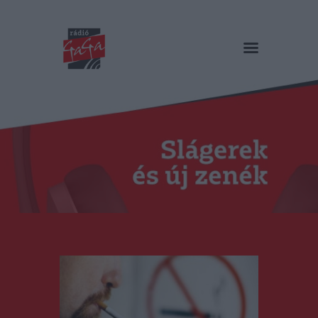
RÁDIÓ GAGA
Slágerek és új zenék
Főoldal
Műsorok
Hírlista
Duma Duba
Podcast és videók
Stáb
Galéria
Kapcsolat
RO