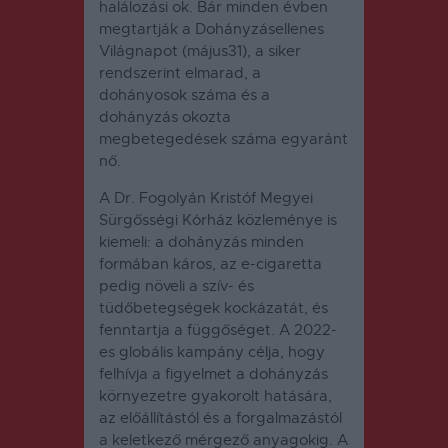
halálozási ok. Bár minden évben
megtartják a Dohányzásellenes
Világnapot (május31), a siker
rendszerint elmarad, a
dohányosok száma és a
dohányzás okozta
megbetegedések száma egyaránt
nő.
A Dr. Fogolyán Kristóf Megyei
Sürgősségi Kórház közleménye is
kiemeli: a dohányzás minden
formában káros, az e-cigaretta
pedig növeli a szív- és
tüdőbetegségek kockázatát, és
fenntartja a függőséget. A 2022-
es globális kampány célja, hogy
felhívja a figyelmet a dohányzás
környezetre gyakorolt hatására,
az előállítástól és a forgalmazástól
a keletkező mérgező anyagokig. A