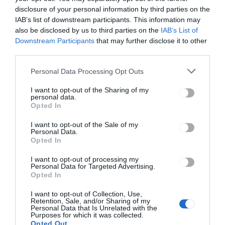
disclosure of your personal information by third parties on the
IAB’s list of downstream participants. This information may
also be disclosed by us to third parties on the
IAB’s List of
Downstream Participants
that may further disclose it to other
third parties.
Bejegyzés
ELŐZŐ
KÖVETKEZŐ
Personal Data Processing Opt Outs
BEJEGYZÉS
BEJEGYZÉS
navigáció
Gyereknap a
Interaktív
I want to opt-out of the Sharing of my
personal data.
kórházban
okostábla
Opted In
segíti a
túrázókat az
I want to opt-out of the Sale of my
erdélyi
Personal Data.
Gyimesbükk
Opted In
ön
I want to opt-out of processing my
Personal Data for Targeted Advertising.
Opted In
Ez is érdekelheti
I want to opt-out of Collection, Use,
Retention, Sale, and/or Sharing of my
Personal Data that Is Unrelated with the
Purposes for which it was collected.
Opted Out