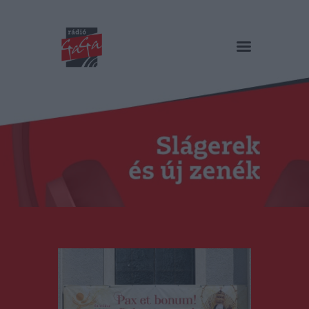
RÁDIÓ GAGA
Slágerek és új zenék
Főoldal
Műsorok
Hírlista
Duma Duba
Podcast és videók
Stáb
Galéria
Kapcsolat
RO