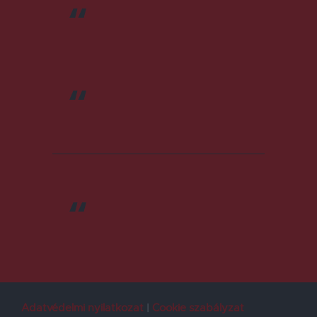
Rádió GaGa Háromszék
Rádió GaGa Marosszék
Rádió GaGa Udvarhelyszék
Adatvédelmi nyilatkozat
Cookie szabályzat