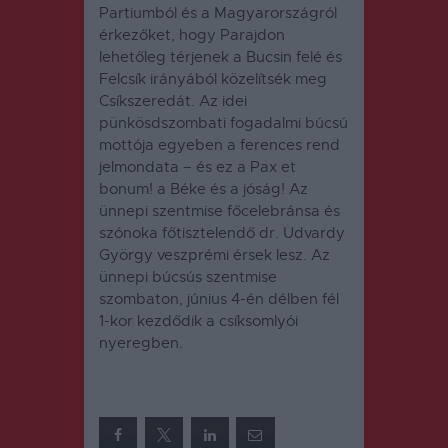
Partiumból és a Magyarországról
érkezőket, hogy Parajdon
lehetőleg térjenek a Bucsin felé és
Felcsík irányából közelítsék meg
Csíkszeredát. Az idei
pünkösdszombati fogadalmi búcsú
mottója egyeben a ferences rend
jelmondata – és ez a Pax et
bonum! a Béke és a jóság! Az
ünnepi szentmise főcelebránsa és
szónoka főtisztelendő dr. Udvardy
György veszprémi érsek lesz. Az
ünnepi búcsús szentmise
szombaton, június 4-én délben fél
1-kor kezdődik a csíksomlyói
nyeregben.