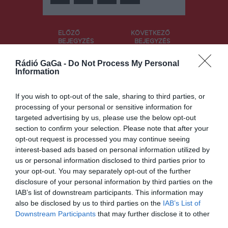
Bejegyzés
ELŐZŐ
KÖVETKEZŐ
BEJEGYZÉS
BEJEGYZÉS
navigáció
Elkezdődött
Elkészült a
Rádió GaGa -
Do Not Process My Personal
a szociális
program
Information
elektronikus
utalványok
kiosztása
If you wish to opt-out of the sale, sharing to third parties, or
processing of your personal or sensitive information for
targeted advertising by us, please use the below opt-out
section to confirm your selection. Please note that after your
Ez is érdekelheti
opt-out request is processed you may continue seeing
interest-based ads based on personal information utilized by
us or personal information disclosed to third parties prior to
your opt-out. You may separately opt-out of the further
disclosure of your personal information by third parties on the
HÍRLISTA
IAB’s list of downstream participants. This information may
also be disclosed by us to third parties on the
IAB’s List of
Nincs koronavírus-fertőzött a
Downstream Participants
that may further disclose it to other
sepsiszentgyörgyi kórházban
third parties.