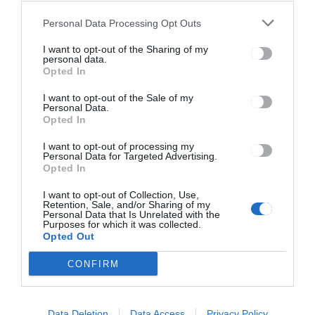
Personal Data Processing Opt Outs
I want to opt-out of the Sharing of my
personal data.
Opted In
I want to opt-out of the Sale of my
HÍRLISTA
Personal Data.
Hivatalos: fizetett szabadnap
Opted In
jár azoknak, akik beoltatják
I want to opt-out of processing my
magukat COVID-19 ellen
Personal Data for Targeted Advertising.
Opted In
I want to opt-out of Collection, Use,
Retention, Sale, and/or Sharing of my
Personal Data that Is Unrelated with the
Purposes for which it was collected.
Opted Out
Keresés
CONFIRM
Keresés:
Data Deletion
Data Access
Privacy Policy