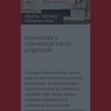
HÍRLISTA
2022.06.02.
CSIZMADIA ATTILA
Ismertették a
csíksomlyói búcsú
programját
A járvány előtti rendszer szerint
zajlik az idei csíksomlyói pünkösdi
zarándoklat. A rendre Hargita
megyei rendőrök és csendőrök
ügyelnek majd Maros megyei
kollégáik segítségével. A
zarándokok által használt
csíksomlyói útvonalakat pénteken