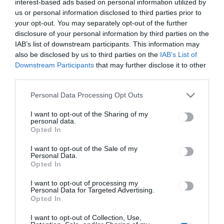
Ez is érdekelheti
interest-based ads based on personal information utilized by
us or personal information disclosed to third parties prior to
your opt-out. You may separately opt-out of the further
disclosure of your personal information by third parties on the
IAB’s list of downstream participants. This information may
HÍRLISTA
also be disclosed by us to third parties on the
IAB’s List of
Fontolgatják a HPV-oltás
Downstream Participants
that may further disclose it to other
újbóli felvételét az országos
third parties.
programba
Personal Data Processing Opt Outs
I want to opt-out of the Sharing of my
personal data.
Opted In
I want to opt-out of the Sale of my
Personal Data.
HÍRLISTA
Opted In
Literenként 50 banival
I want to opt-out of processing my
támogatja az állam a fuvarozó
Personal Data for Targeted Advertising.
cégek üzemanyagköltségét
Opted In
I want to opt-out of Collection, Use,