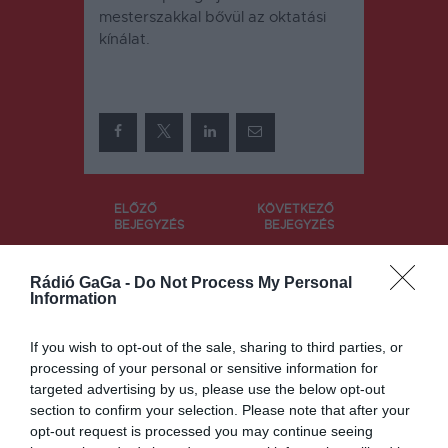
mesterszakkal bővül az oktatási
kínálat.
Bejegyzés
ELŐZŐ
KÖVETKEZŐ
BEJEGYZÉS
BEJEGYZÉS
navigáció
Interaktív
Gyerektábor
okostábla
ok
Rádió GaGa -
Do Not Process My Personal
segíti a
kifizetésére
Information
túrázókat az
is
erdélyi
használható
If you wish to opt-out of the sale, sharing to third parties, or
Gyimesbükk
k a vakációs
processing of your personal or sensitive information for
ön
utalványok
targeted advertising by us, please use the below opt-out
section to confirm your selection. Please note that after your
opt-out request is processed you may continue seeing