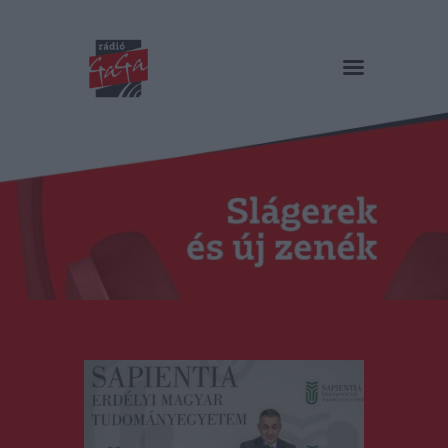
RÁDIÓ GAGA
Slágerek és új zenék
Főoldal
Műsorok
Hírlista
Duma Duba
Podcast és videók
Stáb
Galéria
Kapcsolat
RO