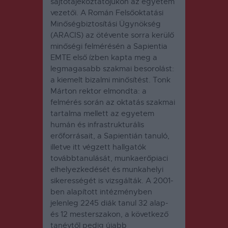
sajtótájékoztatójukon az egyetem
vezetői. A Román Felsőoktatási
Minőségbiztosítási Ügynökség
(ARACIS) az ötévente sorra kerülő
minőségi felmérésén a Sapientia
EMTE első ízben kapta meg a
legmagasabb szakmai besorolást:
a kiemelt bizalmi minősítést. Tonk
Márton rektor elmondta: a
felmérés során az oktatás szakmai
tartalma mellett az egyetem
humán és infrastrukturális
erőforrásait, a Sapientián tanuló,
illetve itt végzett hallgatók
továbbtanulását, munkaerőpiaci
elhelyezkedését és munkahelyi
sikerességét is vizsgálták. A 2001-
ben alapított intézményben
jelenleg 2245 diák tanul 32 alap-
és 12 mesterszakon, a következő
tanévtől pedig újabb