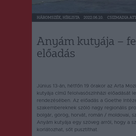
HÁROMSZÉK
,
HÍRLISTA
2022.06.10.
CSIZMADIA ATT
Anyám kutyája – fe
előadás
Június 13-án, hétfőn 19 órakor az Arta M
kutyája című felolvasószínházi előadását l
rendezésében. Az előadás a Goethe Intéze
szakembereknek szóló nagy regionális
pro
bolgár, görög, horvát, román / moldovai, 
Anyám kutyája egy szöveg arról, hogy a s
korlátozhat, sőt pusztíthat.