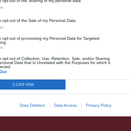
o opt-out of the Sharing of my personal data.
In
o opt-out of the Sale of my Personal Data.
In
to opt-out of processing my Personal Data for Targeted
GYERGYÓSZÉK
HÍRLISTA
,
ing.
In
Ha nem lesz eső, gondok
lesznek Gyergyószéken is a
o opt-out of Collection, Use, Retention, Sale, and/or Sharing
ersonal Data that Is Unrelated with the Purposes for which it
vízellátással
lected.
Out
CONFIRM
Data Deletion
Data Access
Privacy Policy