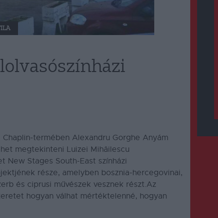
ILA
lolvasószínházi
ozi Chaplin-termében Alexandru Gorghe Anyám
ehet megtekinteni Luizei Mihăilescu
t New Stages South-East színházi
jektjének része, amelyben bosznia-hercegovinai,
szerb és ciprusi művészek vesznek részt.Az
zeretet hogyan válhat mértéktelenné, hogyan