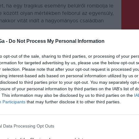
t, ha egy tragikus esemény belülről rombolja le
 között olyan mértékben felborul az egyensúly,
nakkor vitát indít a hagyományos családban
Ga -
Do Not Process My Personal Information
to opt-out of the sale, sharing to third parties, or processing of your per
formation for targeted advertising by us, please use the below opt-out s
r selection. Please note that after your opt-out request is processed y
eing interest-based ads based on personal information utilized by us or
KÖVETKEZŐ BEJEGYZÉS
disclosed to third parties prior to your opt-out. You may separately opt-
t
Viharos idő várható az egész
losure of your personal information by third parties on the IAB’s list of
országban a hétvégén
. This information may also be disclosed by us to third parties on the
IA
Participants
that may further disclose it to other third parties.
l Data Processing Opt Outs