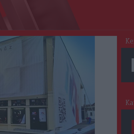
RO
Ke
Ka