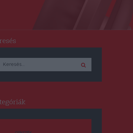
resés
Keresés:
tegóriák
CSÍKSZÉK