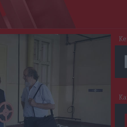
RO
Ke
Ka