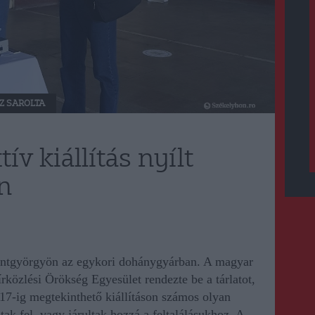
Z SAROLTA
v kiállítás nyílt
n
szentgyörgyön az egykori dohánygyárban.
A
magyar
rközlési Örökség Egyesület rendezte be a tárlatot,
 17-ig megtekinthető kiállításon számos olyan
tak fel, vagy járultak hozzá a feltalálásukhoz. A