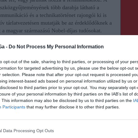
szközgyűjteményének több darabja látható a
ommunikáció és a technikatörténet rajongói ki is
ív tárlatvezetésen mutatják be az érdeklődőknek a
nt a magyar származású Nobel-díjas tudósokat.
Ga -
Do Not Process My Personal Information
to opt-out of the sale, sharing to third parties, or processing of your per
formation for targeted advertising by us, please use the below opt-out s
r selection. Please note that after your opt-out request is processed y
KÖVETKEZŐ BEJEGYZÉS
eing interest-based ads based on personal information utilized by us or
disclosed to third parties prior to your opt-out. You may separately opt-
Elrajtolt az idei strandszezon
losure of your personal information by third parties on the IAB’s list of
Sepsiszentgyörgyön
. This information may also be disclosed by us to third parties on the
IA
Participants
that may further disclose it to other third parties.
l Data Processing Opt Outs