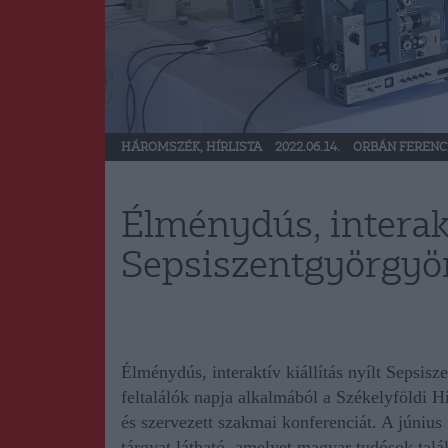
HÁROMSZÉK
,
HÍRLISTA
2022.06.14.
ORBÁN FERENC
Élménydús, interaktí
Sepsiszentgyörgyö
Élménydús, interaktív kiállítás nyílt Sepsi
feltalálók napja alkalmából a Székelyföldi Hí
és szervezett szakmai konferenciát. A június
tárgyat látható, amelyet magyar tudósok talál