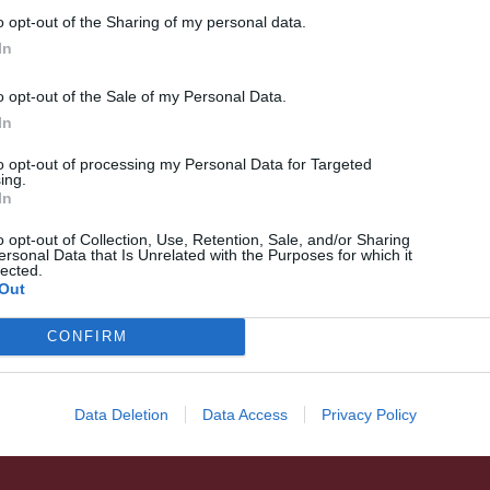
o opt-out of the Sharing of my personal data.
In
o opt-out of the Sale of my Personal Data.
In
HÍRLISTA
to opt-out of processing my Personal Data for Targeted
ing.
Közzétették a
In
koronavírusteszteket végző
o opt-out of Collection, Use, Retention, Sale, and/or Sharing
ersonal Data that Is Unrelated with the Purposes for which it
háziorvosok listáját,
lected.
mostanáig csaknem
Out
négyezren jelentkeztek
CONFIRM
Data Deletion
Data Access
Privacy Policy