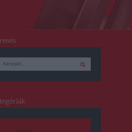
resés
Keresés:
tegóriák
CSÍKSZÉK