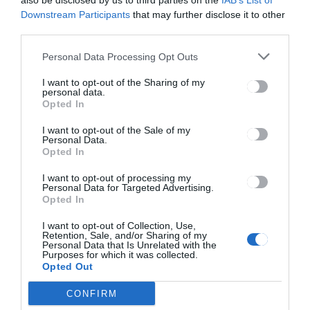
also be disclosed by us to third parties on the
IAB’s List of
Downstream Participants
that may further disclose it to other
third parties.
Personal Data Processing Opt Outs
GYERGYÓSZÉK
HÍRLISTA
,
,
UDVARHELYSZÉK
I want to opt-out of the Sharing of my
personal data.
Több mint tizenhatezer
Opted In
bevetésen vettek részt a
Hargita megyei csendőrök
I want to opt-out of the Sale of my
Personal Data.
Opted In
I want to opt-out of processing my
Personal Data for Targeted Advertising.
Opted In
I want to opt-out of Collection, Use,
Retention, Sale, and/or Sharing of my
Personal Data that Is Unrelated with the
Keresés
Purposes for which it was collected.
Opted Out
Keresés:
CONFIRM