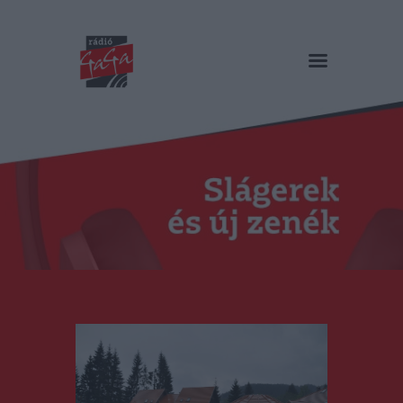
RÁDIÓ GAGA
Slágerek és új zenék
Főoldal
Műsorok
Hírlista
Duma Duba
Podcast és videók
Stáb
Galéria
Kapcsolat
RO