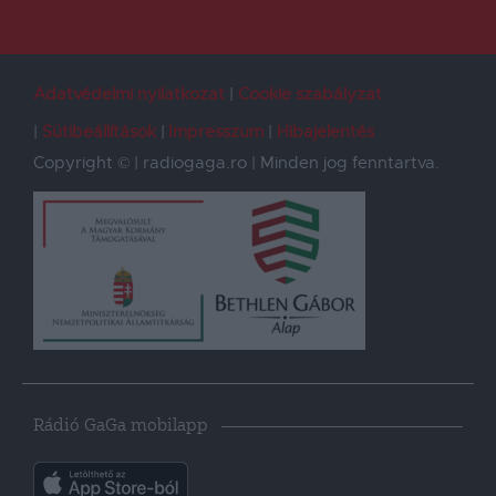
Adatvédelmi nyilatkozat
Cookie szabályzat
Sütibeállítások
Impresszum
Hibajelentés
Copyright © | radiogaga.ro | Minden jog fenntartva.
Rádió GaGa mobilapp