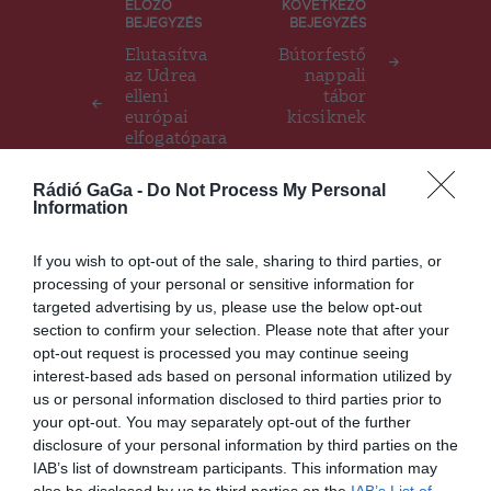
Bejegyzés
ELŐZŐ
KÖVETKEZŐ
BEJEGYZÉS
BEJEGYZÉS
navigáció
Elutasítva
Bútorfestő
az Udrea
nappali
elleni
tábor
európai
kicsiknek
elfogatópara
ncs
felfüggeszté
Rádió GaGa -
Do Not Process My Personal
se
Information
If you wish to opt-out of the sale, sharing to third parties, or
processing of your personal or sensitive information for
Ez is érdekelheti
targeted advertising by us, please use the below opt-out
section to confirm your selection. Please note that after your
opt-out request is processed you may continue seeing
interest-based ads based on personal information utilized by
us or personal information disclosed to third parties prior to
HÍRLISTA
your opt-out. You may separately opt-out of the further
Életmód sátor a Sic Feszten
disclosure of your personal information by third parties on the
IAB’s list of downstream participants. This information may