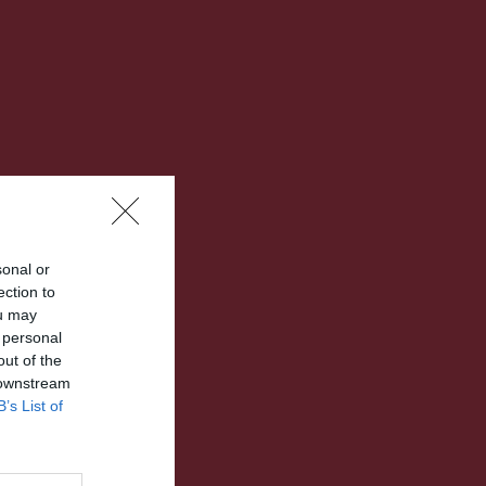
sonal or
ection to
ou may
 personal
out of the
 downstream
B’s List of