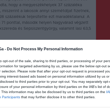
dta, hogy a megyeszékhelyek 37 százaléka
, miszerint a lakosok annyi szemétdíjat fizetnek,
8 százalékuk teljesítette ezt maradéktalanul. A
n 71 ponttal, második helyen Nagyvárad végzett
kszereda és Sepsiszentgyörgy, valamint Iasi 63,5
Ga -
Do Not Process My Personal Information
to opt-out of the sale, sharing to third parties, or processing of your per
formation for targeted advertising by us, please use the below opt-out s
r selection. Please note that after your opt-out request is processed y
KÖVETKEZŐ BEJEGYZÉS
eing interest-based ads based on personal information utilized by us or
Negyedik alkalommal
disclosed to third parties prior to your opt-out. You may separately opt-
losure of your personal information by third parties on the IAB’s list of
szervezik meg
. This information may also be disclosed by us to third parties on the
IA
Participants
that may further disclose it to other third parties.