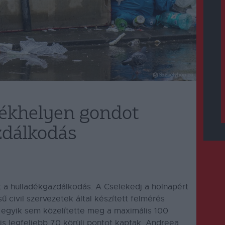
ékhelyen gondot
zdálkodás
a hulladékgazdálkodás. A Cselekedj a holnapért
civil szervezetek által készített felmérés
 egyik sem közelítette meg a maximális 100
 is legfeljebb 70 körüli pontot kaptak. Andreea