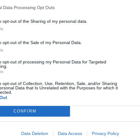
l Data Processing Opt Outs
o opt-out of the Sharing of my personal data.
In
o opt-out of the Sale of my Personal Data.
In
to opt-out of processing my Personal Data for Targeted
HÍRLISTA
ing.
In
Több mint 150 ezer lej
o opt-out of Collection, Use, Retention, Sale, and/or Sharing
értékben büntettek a Hargita
ersonal Data that Is Unrelated with the Purposes for which it
lected.
megyei munkafelügyelők
Out
CONFIRM
Data Deletion
Data Access
Privacy Policy