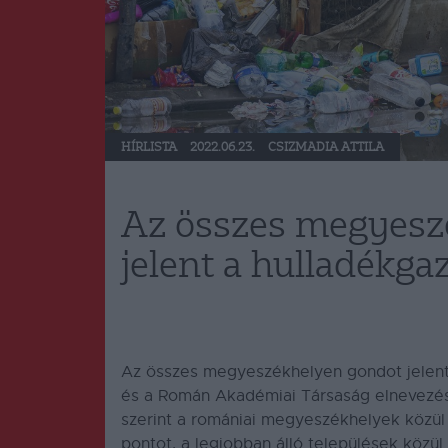
HÍRLISTA
2022.06.23.
CSIZMADIA ATTILA
Az összes megyesz
jelent a hulladékga
Az összes megyeszékhelyen gondot jelent 
és a Román Akadémiai Társaság elnevezésű 
szerint a romániai megyeszékhelyek közül
pontot, a legjobban álló települések közül