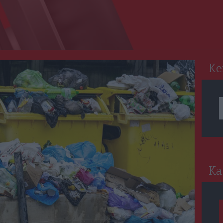
RO
Ke
Ka