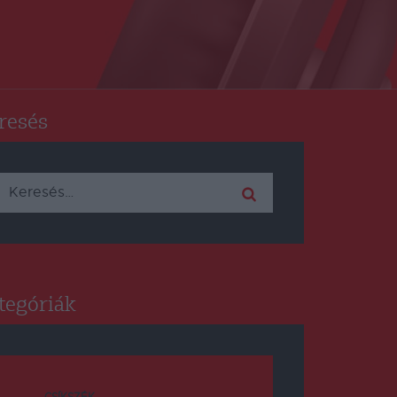
resés
Keresés:
tegóriák
CSÍKSZÉK