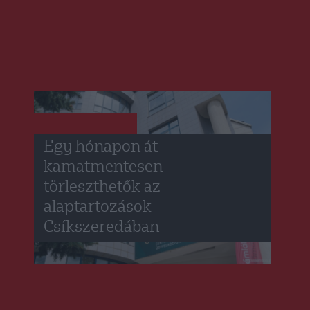
CSÍKSZÉK
HÍRLISTA
,
Egy hónapon át
kamatmentesen
törleszthetők az
alaptartozások
Csíkszeredában