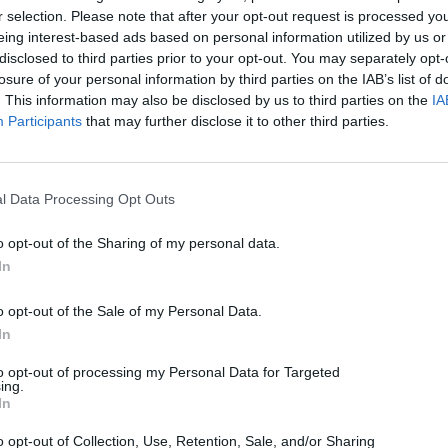
r selection. Please note that after your opt-out request is processed y
eing interest-based ads based on personal information utilized by us or
disclosed to third parties prior to your opt-out. You may separately opt-
RENCZ SAROLTA
losure of your personal information by third parties on the IAB’s list of
. This information may also be disclosed by us to third parties on the
IA
Participants
that may further disclose it to other third parties.
ának számít
zgássérült parkolók
l Data Processing Opt Outs
o opt-out of the Sharing of my personal data.
In
o opt-out of the Sale of my Personal Data.
a mozgássérült parkolók jogtalan használata, az
In
dőrségek végzik. Noha mostanra felújították a
to opt-out of processing my Personal Data for Targeted
l létrehozott mozgássérült-parkolókat, korábban sok
ing.
In
z autósok nem vették észre a jelzéseket – fejtette ki
 Az igazgató szerint legtöbbször nem az jelent
o opt-out of Collection, Use, Retention, Sale, and/or Sharing