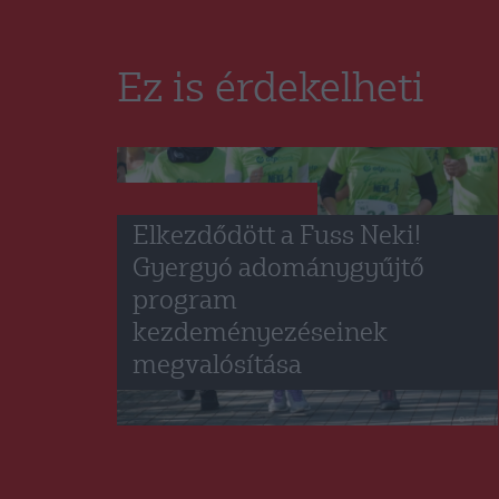
Ez is érdekelheti
GYERGYÓSZÉK
HÍRLISTA
,
Elkezdődött a Fuss Neki!
Gyergyó adománygyűjtő
program
kezdeményezéseinek
megvalósítása