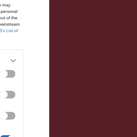
ou may
 personal
out of the
 downstream
B’s List of