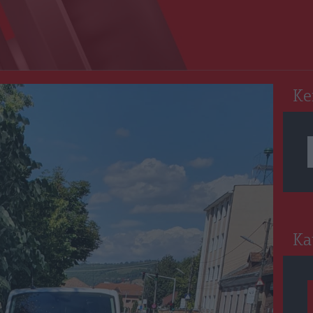
RO
Ke
Ka