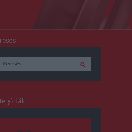
resés
Keresés:
tegóriák
CSÍKSZÉK