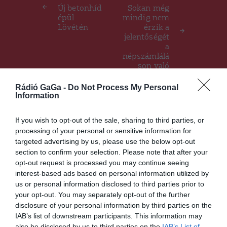
navigáció
Új betonhíd
Sokan még
épül
mindig nem
Lövétén
érzik a
jelentőségét
a
népszámlálá
son való
részvételnek
Rádió GaGa -
Do Not Process My Personal
Information
Ez is érdekelheti
If you wish to opt-out of the sale, sharing to third parties, or
processing of your personal or sensitive information for
targeted advertising by us, please use the below opt-out
section to confirm your selection. Please note that after your
HÍRLISTA
UDVARHELYSZÉK
,
opt-out request is processed you may continue seeing
Még ma és holnap letehetik
interest-based ads based on personal information utilized by
kéréseiket a
us or personal information disclosed to third parties prior to
székelyudvarhelyi
your opt-out. You may separately opt-out of the further
polgármesteri hivatalnál azok
disclosure of your personal information by third parties on the
az új lakásigénylők
IAB’s list of downstream participants. This information may
also be disclosed by us to third parties on the
IAB’s List of