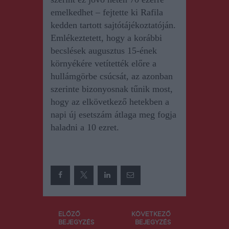
emelkedhet – fejtette ki Rafila
kedden tartott sajtótájékoztatóján.
Emlékeztetett, hogy a korábbi
becslések augusztus 15-ének
környékére vetítették előre a
hullámgörbe csúcsát, az azonban
szerinte bizonyosnak tűnik most,
hogy az elkövetkező hetekben a
napi új esetszám átlaga meg fogja
haladni a 10 ezret.
Bejegyzés
ELŐZŐ
KÖVETKEZŐ
BEJEGYZÉS
BEJEGYZÉS