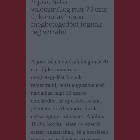
A jövő héten
valószínűleg már 70 ezer
új koronavírusos
megbetegedést fognak
regisztrálni
A
jövő héten valószínűleg már 70
ezer új koronavírusos
megbetegedést fognak
regisztrálni, tehát augusztus első
napjaiban napi 10 ezerre
emelkedhet az új esetek száma,
jelentette ki Alexandru Rafila
egészségügyi miniszter
. A július
18-24. közötti héten 44 ezer új
esetet regisztráltak, és a becslések
szerint ez jövő héten 70 ezerre