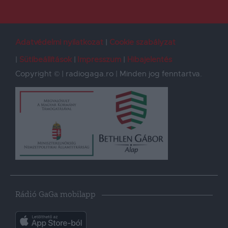
Adatvédelmi nyilatkozat
Cookie szabályzat
Sütibeállítások
Impresszum
Hibajelentés
Copyright © | radiogaga.ro | Minden jog fenntartva.
Rádió GaGa mobilapp