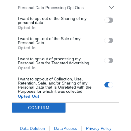
digitális
mikor
Personal Data Processing Opt Outs
Covid-
nyitják meg
igazolványo
a parajdi
I want to opt-out of the Sharing of my
k
sóbányát
personal data.
Opted In
I want to opt-out of the Sale of my
Personal Data.
Ez is érdekelheti
Opted In
I want to opt-out of processing my
Personal Data for Targeted Advertising.
Opted In
HÁROMSZÉK
HÍRLISTA
,
I want to opt-out of Collection, Use,
Retention, Sale, and/or Sharing of my
Itt a kánikula!
Personal Data that Is Unrelated with the
Purposes for which it was collected.
Opted Out
CONFIRM
GYERGYÓSZÉK
HÍRLISTA
,
Data Deletion
Data Access
Privacy Policy