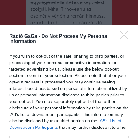
egységével ellentétes elképzelést
szolgál. Mihai Tîrnoveanu az
esemény végén a román himnusz,
az ortodox hit és a román zászló
fontosságát hangsúlyozta.
Székelyudvarhely polgármestere a
Rádió GaGa -
Do Not Process My Personal
Information
rendezvény idejére elrendelte,
hogy a környékbeli egységekben
If you wish to opt-out of the sale, sharing to third parties, or
ne szolgálják ki a vendégeket,
processing of your personal or sensitive information for
vásárlókat alkohollal.
targeted advertising by us, please use the below opt-out
section to confirm your selection. Please note that after your
opt-out request is processed you may continue seeing
interest-based ads based on personal information utilized by
us or personal information disclosed to third parties prior to
your opt-out. You may separately opt-out of the further
disclosure of your personal information by third parties on the
IAB’s list of downstream participants. This information may
Bejegyzés
ELŐZŐ
KÖVETKEZŐ
BEJEGYZÉS
BEJEGYZÉS
also be disclosed by us to third parties on the
IAB’s List of
navigáció
Downstream Participants
that may further disclose it to other
Bármikor
Bizonytalan
third parties.
letölthetők a
ná vált, hogy