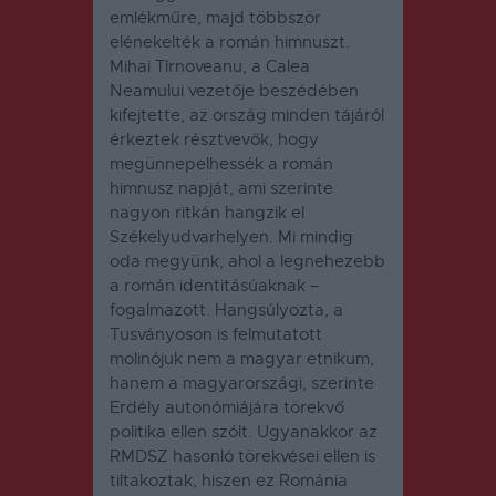
emlékműre, majd többször
elénekelték a román himnuszt.
Mihai Tîrnoveanu, a Calea
Neamului vezetője beszédében
kifejtette, az ország minden tájáról
érkeztek résztvevők, hogy
megünnepelhessék a román
himnusz napját, ami szerinte
nagyon ritkán hangzik el
Székelyudvarhelyen. Mi mindig
oda megyünk, ahol a legnehezebb
a román identitásúaknak –
fogalmazott. Hangsúlyozta, a
Tusványoson is felmutatott
molinójuk nem a magyar etnikum,
hanem a magyarországi, szerinte
Erdély autonómiájára törekvő
politika ellen szólt. Ugyanakkor az
RMDSZ hasonló törekvései ellen is
tiltakoztak, hiszen ez Románia