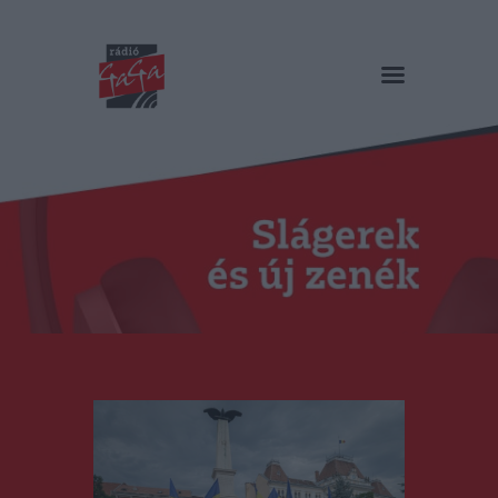
RÁDIÓ GAGA
Slágerek és új zenék
Főoldal
Műsorok
Hírlista
Duma Duba
Podcast és videók
Stáb
Galéria
Kapcsolat
RO