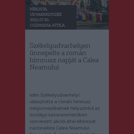
HÍRLISTA
,
UDVARHELYSZÉK
2022.07.30.
CSIZMADIA ATTILA
Székelyudvarhelyen
ünnepelte a román
himnusz napját a Calea
Neamului
Idén Székelyudvarhelyt
választotta a román himnusz
megünneplésének helyszínéül az
úzvölgyi katonatemetőben
szervezett akciói által elhíresült
nacionalista Calea Neamului