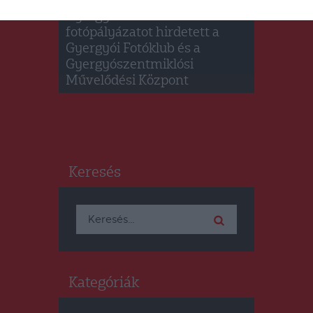
Diákszemmel
Gyergyószentmiklós címmel
fotópályázatot hirdetett a
Gyergyói Fotóklub és a
Gyergyószentmiklósi
Művelődési Központ
Keresés
Keresés:
Kategóriák