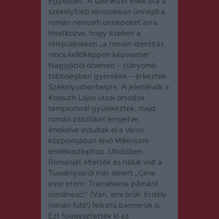
Egyesület. A szervezet évek óta a
székelyföldi városokban ünnepli a
román nemzeti ünnepeket arra
hivatkozva, hogy ezeken a
településeken „a román identitás
nincs kellőképpen képviselve”.
Nagyjából ötvenen – túlnyomó
többségben gyerekek – érkeztek
Székelyudvarhelyre. A jelenlévők a
Kossuth Lajos utcai ortodox
templomnál gyülekeztek, majd
román zászlókat lengetve,
énekelve indultak el a város
központjában lévő Milleniumi-
emlékoszlophoz. Útközben
Romániát éltették és náluk volt
a
Tusványosról már ismert
„Ceva
este etern: Transilvania pământ
românesc!” (Van, ami örök: Erdély
román föld!) feliratú bannerük is.
Ezt függesztették ki az