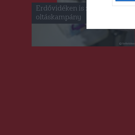
Erdővidéken is zajlik az
oltáskampány