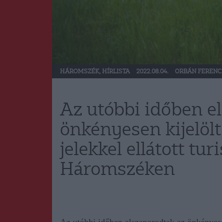
HÁROMSZÉK
,
HÍRLISTA
2022.08.04.
ORBÁN FERENC
Az utóbbi időben e
önkényesen kijelö
jelekkel ellátott tu
Háromszéken