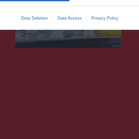
Nem vezetnek be
korlátozásokat a koronavírus
Data Deletion
Data Access
Privacy Policy
új hulláma miatt