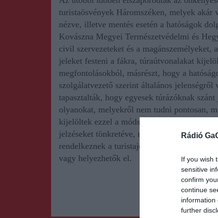
Az utóbbi időben elszaporodtak az önkényese
turistaösvények Háromszéken, melyek akár ve
nézve, illetve mentés esetén a hatóságok dolg
Kovászna Megyei Természetvédelmi és Heg
civil szervezeteket és a magánszemélyeket, a
jeleket festeni a fákra, túraútvonalakat kijel
megfontolásokból, másrészt, hogy a hatóság
szolgálatvezető szerint általános jelenségrő
tapasztalták, hogy egyesek túrázóknak szánt 
olyanokat, melyekről nem tudni pontosan, mit 
kijelöltek ezzel a módszerrel. Olyat is tapasz
jelzéseket tönkretéve, másokkal helyettesíte
Rádió Ga
rendelkeznek a turistajelzésekről, illetve h
vagy helyezhetők el.
If you wish 
sensitive in
confirm you
continue se
information 
further disc