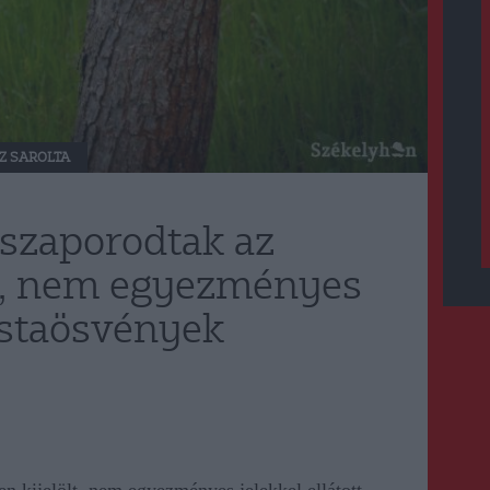
Z SAROLTA
lszaporodtak az
lt, nem egyezményes
ristaösvények