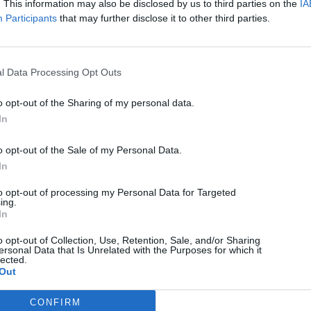
. This information may also be disclosed by us to third parties on the
IA
Participants
that may further disclose it to other third parties.
KÖVETKEZŐ BEJEGYZÉS
Még ma és holnap letehetik
kéréseiket a
l Data Processing Opt Outs
székelyudvarhelyi
o opt-out of the Sharing of my personal data.
polgármesteri hivatalnál azok
In
az új lakásigénylők
o opt-out of the Sale of my Personal Data.
In
to opt-out of processing my Personal Data for Targeted
ing.
In
o opt-out of Collection, Use, Retention, Sale, and/or Sharing
ersonal Data that Is Unrelated with the Purposes for which it
lected.
Out
HÍRLISTA
CONFIRM