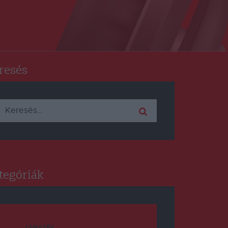
resés
Keresés:
tegóriák
CSÍKSZÉK