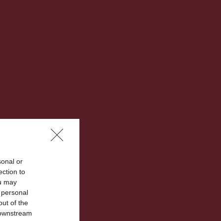
sonal or
ection to
ou may
 personal
out of the
 downstream