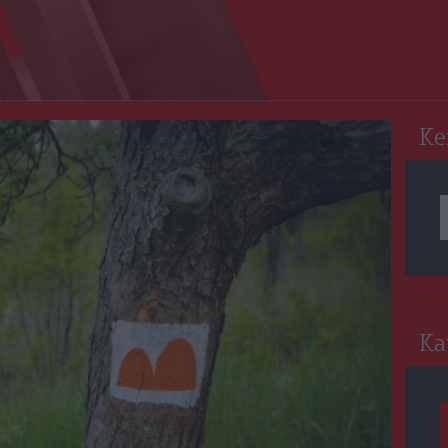
RO
Ke
Ka