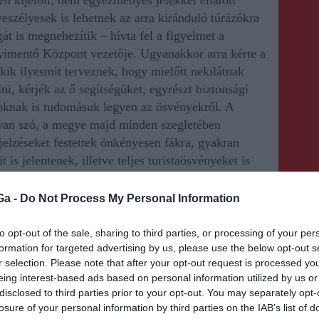
n kijelölt, nem egyezményes jelekkel ellátott
szélyesek is lehetnek az arra kiránduló túrázókra
át is megnehezítik – hívta fel a figyelmet a
yimentő Központ vezetője.
Ugyanakkor
arra kérte a
kik ilyesmit terveznek, hogy mielőtt nekilátnak
ölni, kérjék az ő segítségüket, egyrészt biztonsági
oknak is tudomásuk legyen az ösvényekről.
A
l van szó, a megye majd minden szegletében
jelzéseket festettek önkényesen fákra, gyakran
is jelentenek, illetve teljes turistaösvényeket is
taltak, hogy a hegyimentők által felfestett
tték azokat. A vonatkozó jogszabályok pontosan
Ga -
Do Not Process My Personal Information
ogy azok milyen körülmények között festhetők fel
to opt-out of the sale, sharing to third parties, or processing of your per
formation for targeted advertising by us, please use the below opt-out s
r selection. Please note that after your opt-out request is processed y
eing interest-based ads based on personal information utilized by us or
disclosed to third parties prior to your opt-out. You may separately opt-
losure of your personal information by third parties on the IAB’s list of