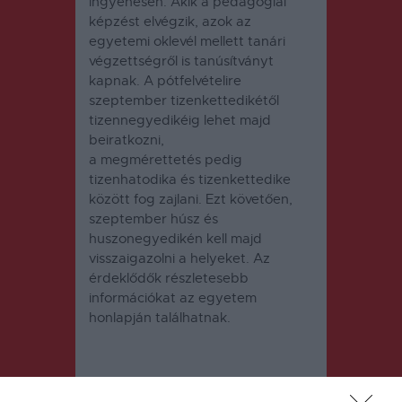
ingyenesen. Akik a pedagógiai
képzést elvégzik, azok az
egyetemi oklevél mellett tanári
végzettségről is tanúsítványt
kapnak. A pótfelvételire
szeptember tizenkettedikétől
tizennegyedikéig lehet majd
beiratkozni,
a megmérettetés pedig
tizenhatodika és tizenkettedike
között fog zajlani. Ezt követően,
szeptember húsz és
huszonegyedikén kell majd
visszaigazolni a helyeket. Az
érdeklődők részletesebb
információkat az egyetem
honlapján találhatnak.