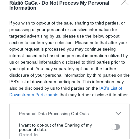
Rádió GaGa -
Do Not Process My Personal
Information
If you wish to opt-out of the sale, sharing to third parties, or
Bejegyzés
ELŐZŐ
KÖVETKEZŐ
BEJEGYZÉS
BEJEGYZÉS
processing of your personal or sensitive information for
navigáció
targeted advertising by us, please use the below opt-out
Szelterszen
Mától
section to confirm your selection. Please note that after your
tartják az
megváltozik
opt-out request is processed you may continue seeing
első
a személyi
Székelyföldi
nyilvántartó
interest-based ads based on personal information utilized by
Roma
részleg
us or personal information disclosed to third parties prior to
Szabadegyet
ügyfélfogad
your opt-out. You may separately opt-out of the further
emet
ási
disclosure of your personal information by third parties on the
programja
IAB’s list of downstream participants. This information may
also be disclosed by us to third parties on the
IAB’s List of
Downstream Participants
that may further disclose it to other
third parties.
Ez is érdekelheti
Personal Data Processing Opt Outs
I want to opt-out of the Sharing of my
personal data.
Opted In
HÍRLISTA