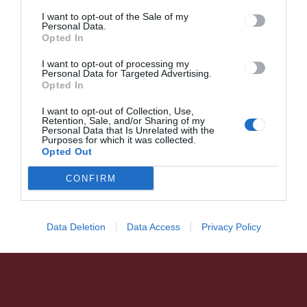
I want to opt-out of the Sale of my
A közönség dönti el, ki legyen
Personal Data.
a 7. döntős az Erdély Dala
Opted In
dalversenyben
I want to opt-out of processing my
Personal Data for Targeted Advertising.
Opted In
I want to opt-out of Collection, Use,
Retention, Sale, and/or Sharing of my
Personal Data that Is Unrelated with the
Purposes for which it was collected.
Opted Out
HÍRLISTA
A fogyasztóvédelmi hatóság
CONFIRM
ellenőrei 500 000 lej értékben
bírságoltak a Duna-delta és a
román tengerpart környékén
Data Deletion
Data Access
Privacy Policy