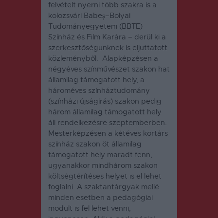
felvételt nyerni több szakra is a
kolozsvári Babeș–Bolyai
Tudományegyetem (BBTE)
Színház és Film Karára – derül ki a
szerkesztőségünknek is eljuttatott
közleményből. Alapképzésen a
négyéves színművészet szakon hat
államilag támogatott hely, a
hároméves színháztudomány
(színházi újságírás) szakon pedig
három államilag támogatott hely
áll rendelkezésre szeptemberben.
Mesterképzésen a kétéves kortárs
színház szakon öt államilag
támogatott hely maradt fenn,
ugyanakkor mindhárom szakon
költségtérítéses helyet is el lehet
foglalni. A szaktantárgyak mellé
minden esetben a pedagógiai
modult is fel lehet venni,