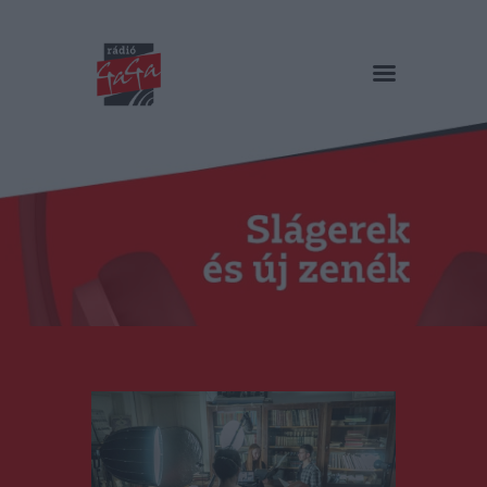
RÁDIÓ GAGA
Slágerek és új zenék
Főoldal
Műsorok
Hírlista
Duma Duba
Podcast és videók
Stáb
Galéria
Kapcsolat
RO