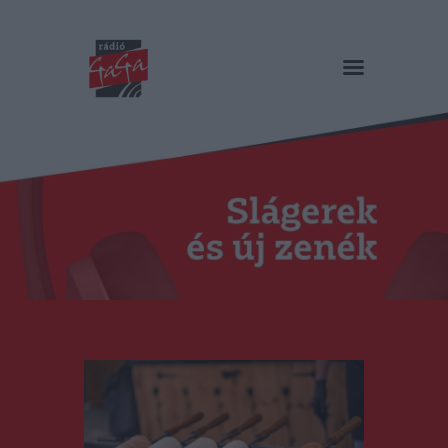
RÁDIÓ GAGA
Slágerek és új zenék
Főoldal
Műsorok
Hírlista
Duma Duba
Podcast és videók
Stáb
Galéria
Kapcsolat
RO