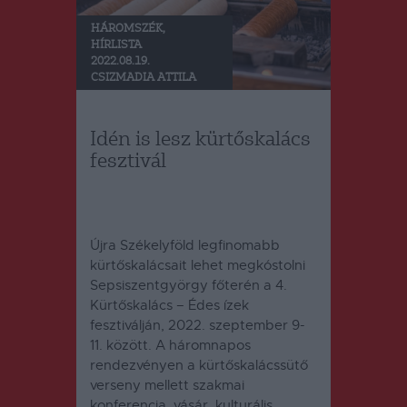
HÁROMSZÉK
,
HÍRLISTA
2022.08.19.
CSIZMADIA ATTILA
Idén is lesz kürtőskalács
fesztivál
Újra Székelyföld legfinomabb
kürtőskalácsait lehet megkóstolni
Sepsiszentgyörgy főterén a 4.
Kürtőskalács – Édes ízek
fesztiválján, 2022. szeptember 9-
11. között. A háromnapos
rendezvényen a kürtőskalácssütő
verseny mellett szakmai
konferencia, vásár, kulturális,