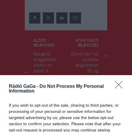
Bejegyzés
ELŐZŐ
KÖVETKEZŐ
BEJEGYZÉS
BEJEGYZÉS
navigáció
Hargita
Zárva tart az
megyében
uszoda
elérte az
augusztus
ezret a
31-ig
koronavírus
sal
Rádió GaGa -
Do Not Process My Personal
összefüggés
Information
ben elhunyt
személyek
száma
If you wish to opt-out of the sale, sharing to third parties, or
processing of your personal or sensitive information for
targeted advertising by us, please use the below opt-out
section to confirm your selection. Please note that after your
Ez is érdekelheti
opt-out request is processed you may continue seeing