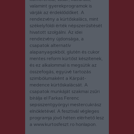
valamint gyerekprogramok is
várják az érdeklődőket. A
rendezvény a kürtőskalács, mint
székelyföldi érték népszerűsítését
hivatott szolgálni. Az idei
rendezvény újdonsága, a
csapatok alternatív
alapanyagokból, glutén és cukor
mentes reform kürtőst készítenek,
és ez alkalommal is megsütik az
összefogás, együvé tartozás
szimbólumaként a Kárpát-
medence kürtőskalácsát. A
csapatok munkáját szakmai zsűri
bírálja el Farkas Ferenc
sepsiszentgyörgyi mestercukrász
elnökletével. A fesztivál végleges
programja jövő héten elérhető lesz
a www.kurtosfeszt.ro honlapon.