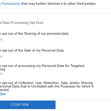
Participants
that may further disclose it to other third parties.
rosokra bontva, Sepsiszentgyörgyön 1353
yen 528-at, Baróton 980 személyt, míg Kovásznán
235 személy talált munkát az ügynökség által.
l Data Processing Opt Outs
o opt-out of the Sharing of my personal data.
In
o opt-out of the Sale of my Personal Data.
KÖVETKEZŐ BEJEGYZÉS
In
Befejezték a szennyvízhálózat
to opt-out of processing my Personal Data for Targeted
ing.
kiépítését Zeteváralján
In
o opt-out of Collection, Use, Retention, Sale, and/or Sharing
ersonal Data that Is Unrelated with the Purposes for which it
lected.
Out
CONFIRM