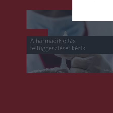
HÍRLISTA
A harmadik oltás
felfüggesztését kérik