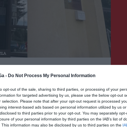
ILA
 nem kap segélyt
Ga -
Do Not Process My Personal Information
to opt-out of the sale, sharing to third parties, or processing of your per
formation for targeted advertising by us, please use the below opt-out s
r selection. Please note that after your opt-out request is processed y
k volt a munkanélküliségi mutató, azaz 3477
eing interest-based ads based on personal information utilized by us or
zli a Kovászna Megyei Munkaerő-foglalkoztatási
disclosed to third parties prior to your opt-out. You may separately opt-
38 személy már nem kap támogatást, ők csak a
losure of your personal information by third parties on the IAB’s list of
. This information may also be disclosed by us to third parties on the
IA
jelenleg nagyobb a munkanélküliség, ugyanakkor