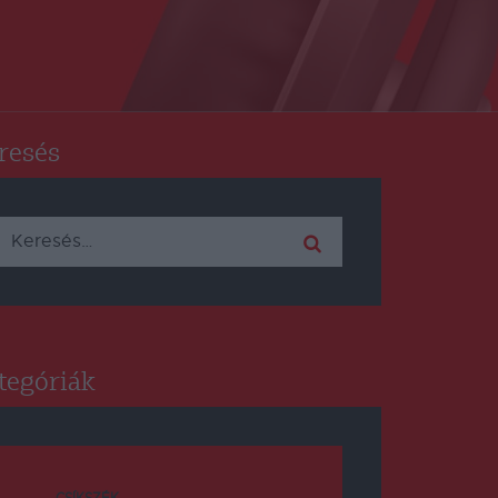
resés
Keresés:
tegóriák
CSÍKSZÉK