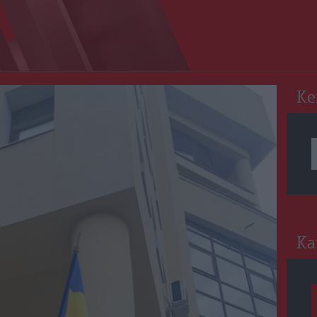
RO
Ke
Ka