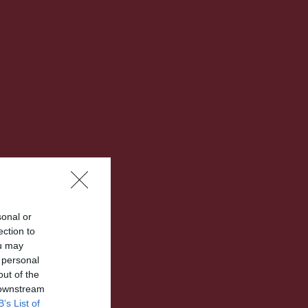
sonal or
ection to
ou may
 personal
out of the
 downstream
B’s List of