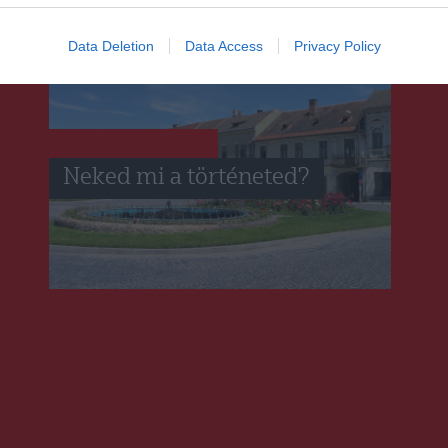
Data Deletion
Data Access
Privacy Policy
HÁROMSZÉK
HÍRLISTA
,
Neked mi a történeted?