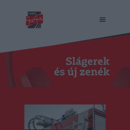
RÁDIÓ GAGA
Slágerek és új zenék
Főoldal
Műsorok
Hírlista
Duma Duba
Podcast és videók
Stáb
Galéria
Kapcsolat
RO