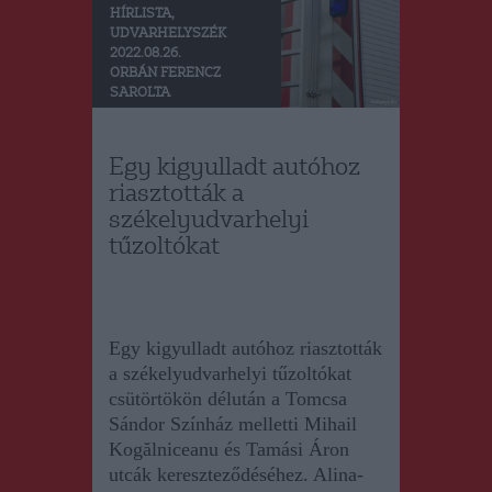
HÍRLISTA
,
UDVARHELYSZÉK
2022.08.26.
ORBÁN FERENCZ
SAROLTA
Egy kigyulladt autóhoz
riasztották a
székelyudvarhelyi
tűzoltókat
Egy kigyulladt autóhoz riasztották
a székelyudvarhelyi tűzoltókat
csütörtökön délután a Tomcsa
Sándor Színház melletti Mihail
Kogălniceanu és Tamási Áron
utcák kereszteződéséhez. Alina-