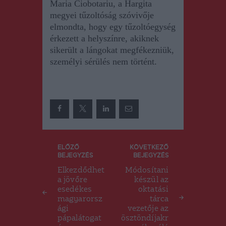
Maria Ciobotariu, a Hargita
megyei tűzoltóság szóvivője
elmondta, hogy egy tűzoltóegység
érkezett a helyszínre, akiknek
sikerült a lángokat megfékezniük,
személyi sérülés nem történt.
Bejegyzés
ELŐZŐ
KÖVETKEZŐ
BEJEGYZÉS
BEJEGYZÉS
navigáció
Elkezdődhet
Módosítani
a jövőre
készül az
esedékes
oktatási
magyarorsz
tárca
ági
vezetője az
pápalátogat
ösztöndíjakr