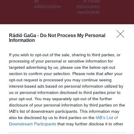
ás
ól szóló
előkészítése
miniszteri
rendeletet
Rádió GaGa -
Do Not Process My Personal
Ez is érdekelheti
Information
If you wish to opt-out of the sale, sharing to third parties, or
processing of your personal or sensitive information for
targeted advertising by us, please use the below opt-out
HÍRLISTA
section to confirm your selection. Please note that after your
Átoltottság: Háromszék a
opt-out request is processed you may continue seeing
sereghajtók között
interest-based ads based on personal information utilized by
us or personal information disclosed to third parties prior to
your opt-out. You may separately opt-out of the further
disclosure of your personal information by third parties on the
IAB’s list of downstream participants. This information may
also be disclosed by us to third parties on the
IAB’s List of
Downstream Participants
that may further disclose it to other
third parties.
HÍRLISTA