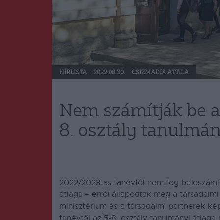
HÍRLISTA
2022.08.30.
CSIZMADIA ATTILA
Nem számítják be a 
8. osztály tanulmán
2022/2023-as tanévtől nem fog beleszámíta
átlaga – erről állapodtak meg a társadalmi
minisztérium és a társadalmi partnerek ké
tanévtől az 5-8. osztály tanulmányi átlaga