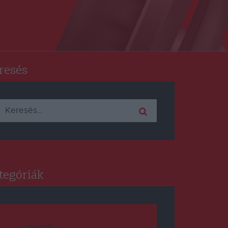
resés
Keresés:
tegóriák
CSÍKSZÉK