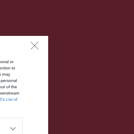
sonal or
ection to
ou may
 personal
out of the
 downstream
B’s List of