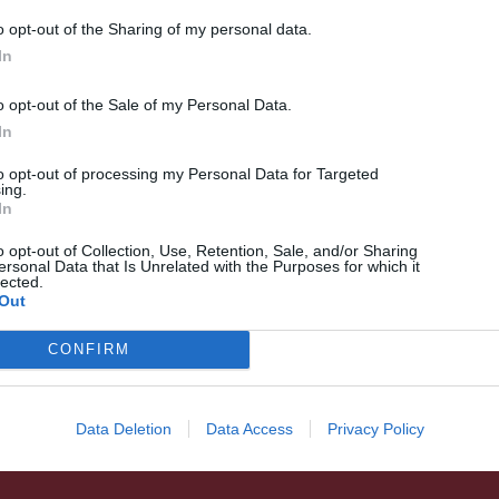
o opt-out of the Sharing of my personal data.
In
o opt-out of the Sale of my Personal Data.
In
to opt-out of processing my Personal Data for Targeted
ing.
In
HÍRLISTA
o opt-out of Collection, Use, Retention, Sale, and/or Sharing
Önvédelmi képzés indul
ersonal Data that Is Unrelated with the Purposes for which it
lected.
nőknek, de nem csak
Out
CONFIRM
Data Deletion
Data Access
Privacy Policy