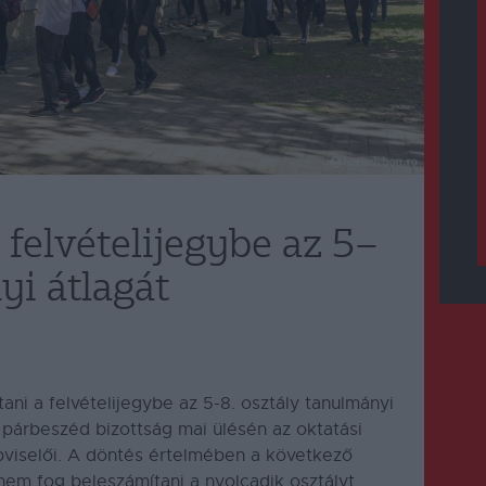
felvételijegybe az 5–
yi átlagát
ni a felvételijegybe az 5-8. osztály tanulmányi
 párbeszéd bizottság mai ülésén az oktatási
pviselői. A döntés értelmében a következő
 nem fog beleszámítani a nyolcadik osztályt