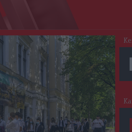
RO
Ke
Ka