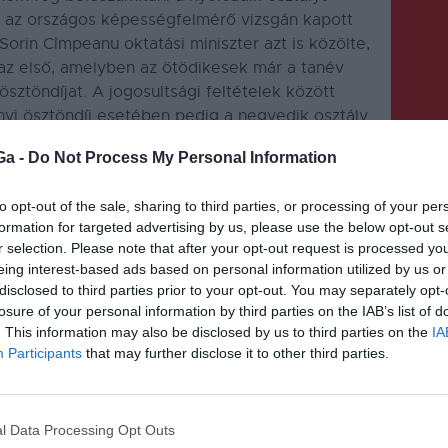
ag az országos képességfelmérő vizsgán kapott
Sorin Cîmpeanu oktatási miniszter azt is közölte,
az első, amelyben az ötödikesek már a tanév
ösztöndíjat. A jogosultsági feltételek között
nyi ösztöndíj esetében pedig a negyedik osztály
Ga -
Do Not Process My Personal Information
to opt-out of the sale, sharing to third parties, or processing of your per
formation for targeted advertising by us, please use the below opt-out s
r selection. Please note that after your opt-out request is processed y
eing interest-based ads based on personal information utilized by us or
disclosed to third parties prior to your opt-out. You may separately opt-
KÖVETKEZŐ BEJEGYZÉS
losure of your personal information by third parties on the IAB’s list of
Érvényben maradnak az
. This information may also be disclosed by us to third parties on the
IA
Participants
that may further disclose it to other third parties.
energiaárakat korlátozó
rendelkezések
l Data Processing Opt Outs