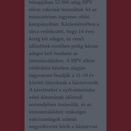
hónapjában 52.066 adag HPV
elleni vakcinát használtak fel az
minisztérium ingyenes oltási
kampányában. Közleményében a
tárca emlékeztet, hogy 14 éves
korig két adagot, az ennél
idősebbek esetében pedig három
adagot kell beadatni az
immunizáláshoz. A HPV elleni
védőoltást kérelem alapján
ingyenesen beadják a 11-18 év
közötti lányoknak a háziorvosok.
A kérelmeket a nyilvántartásba
vétel dátumának időrendi
sorrendjében összesítik, és az
immunizáláshoz szükséges
vakcinaadagok számát
negyedévente kérik a háziorvosi