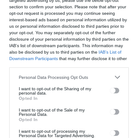
targeted advertising by us, please use the below opt-out
egy
éki szenátor
section to confirm your selection. Please note that after your
szentegyház
i férfi ellen
opt-out request is processed you may continue seeing
interest-based ads based on personal information utilized by
us or personal information disclosed to third parties prior to
your opt-out. You may separately opt-out of the further
Ez is érdekelheti
disclosure of your personal information by third parties on the
IAB’s list of downstream participants. This information may
also be disclosed by us to third parties on the
IAB’s List of
Downstream Participants
that may further disclose it to other
third parties.
HÍRLISTA
Personal Data Processing Opt Outs
Fogynak a vakcinák, de nem
eléggé
I want to opt-out of the Sharing of my
personal data.
Opted In
I want to opt-out of the Sale of my
Personal Data.
Opted In
I want to opt-out of processing my
Personal Data for Targeted Advertising.