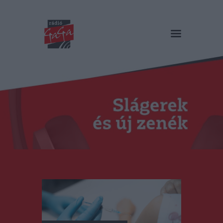
RÁDIÓ GAGA
Slágerek és új zenék
Főoldal
Műsorok
Hírlista
Duma Duba
Podcast és videók
Stáb
Galéria
Kapcsolat
RO