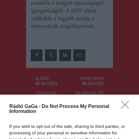
rendelők a megyei egészségügyi
igazgatóságtól. A HPV elleni
védőoltás a legjobb módja a
méhnyakrák megelőzésének.
Bejegyzés
ELŐZŐ
KÖVETKEZŐ
BEJEGYZÉS
BEJEGYZÉS
navigáció
Lőszerek
Az elmúlt fél
törvénytele
évet
n
értékelte
Rádió GaGa -
Do Not Process My Personal
birtoklásána
tegnapi
Information
k gyanújával
sajtótájékozt
indítottak
atóján Antal
If you wish to opt-out of the sale, sharing to third parties, or
vizsgálatot a
Lóránt
processing of your personal or sensitive information for
hatóságok
udvarhelysz