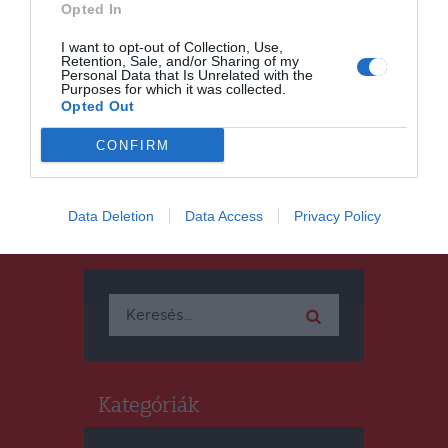
HÍRLISTA
Opted In
Beiktatták Novák Katalin
I want to opt-out of Collection, Use,
köztársasági elnököt
Retention, Sale, and/or Sharing of my
Personal Data that Is Unrelated with the
Purposes for which it was collected.
Opted Out
CONFIRM
Data Deletion
Data Access
Privacy Policy
Keresés
Keresés:
Kategóriák