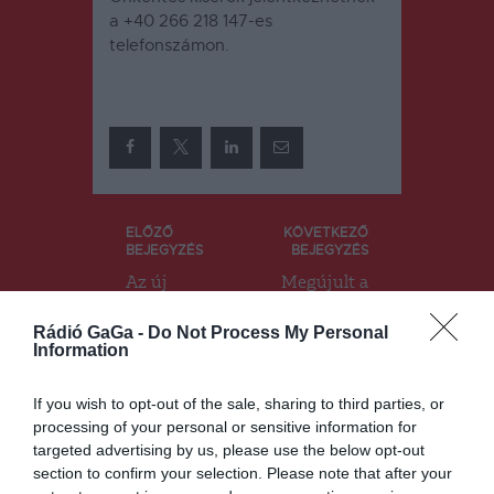
a +40 266 218 147-es
telefonszámon.
Bejegyzés
ELŐZŐ
KÖVETKEZŐ
BEJEGYZÉS
BEJEGYZÉS
navigáció
Az új
Megújult a
tanévtől
polgármeste
kilenc iskola
ri hivatal
Rádió GaGa -
Do Not Process My Personal
szeretné
Gyergyócso
Information
bevezetni a
mafalván
digitális
If you wish to opt-out of the sale, sharing to third parties, or
naplót
processing of your personal or sensitive information for
Hargita
targeted advertising by us, please use the below opt-out
megyében
section to confirm your selection. Please note that after your