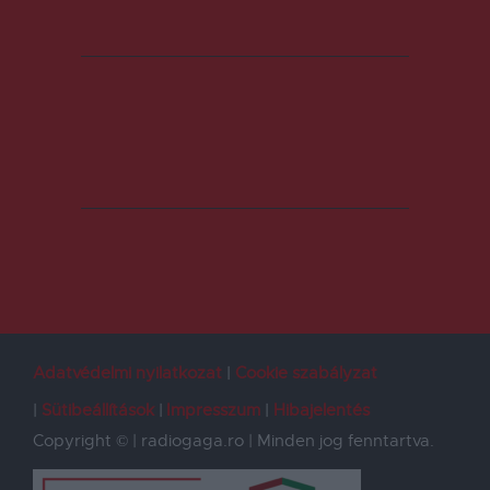
Adatvédelmi nyilatkozat
Cookie szabályzat
Sütibeállítások
Impresszum
Hibajelentés
Copyright © | radiogaga.ro | Minden jog fenntartva.