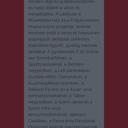
minden régi és új lábbuszozó kis-
és nagy diákot a város öt
megállójába. A Lábbusz a
Művelődési Ház és a Polgármesteri
Hivatal közös projektje, aminek
keretein belül a város öt helyszínén
összegyűlt iskolások önkéntes
kísérőkkel együtt, gyalog mennek
iskolába! A gyülekezés 7:30 órától
van Szombatfalván, a
Sportcsarnoknál, a Bethlen-
negyedben, a Lidl-parkolóban
(turkáló előtt), Csereháton, a
buszmegállóval szemben, a
Rákóczi Ferenc és a Kuvar utca
kereszteződésénél, a Tábor-
negyedben, a Szent János és a
Szent Imre utca
kereszteződésénél, valamint
Csalókán, a Panoráma Panziónál.
Önkéntes kísérők jelentkezhetnek