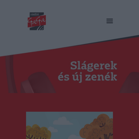
RÁDIÓ GAGA
Slágerek és új zenék
Főoldal
Műsorok
Hírlista
Duma Duba
Podcast és videók
Stáb
Galéria
Kapcsolat
RO