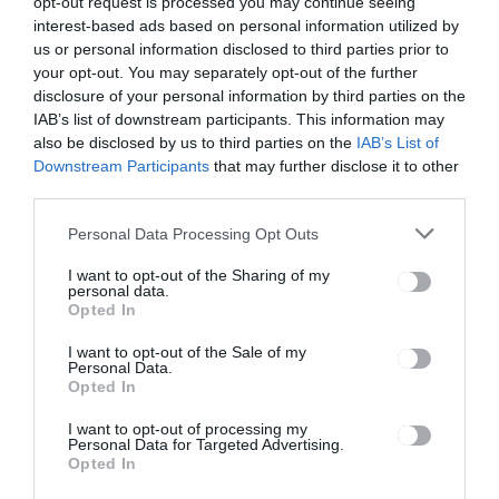
opt-out request is processed you may continue seeing
interest-based ads based on personal information utilized by
Ez is érdekelheti
us or personal information disclosed to third parties prior to
your opt-out. You may separately opt-out of the further
disclosure of your personal information by third parties on the
IAB’s list of downstream participants. This information may
also be disclosed by us to third parties on the
IAB’s List of
HÍRLISTA
Downstream Participants
that may further disclose it to other
third parties.
Húsvéti tombola a
rászorulókért
Personal Data Processing Opt Outs
I want to opt-out of the Sharing of my
personal data.
Opted In
I want to opt-out of the Sale of my
Personal Data.
Opted In
HÍRLISTA
UDVARHELYSZÉK
,
I want to opt-out of processing my
Personal Data for Targeted Advertising.
Új alpolgármestere van
Opted In
Székelyudvarhelynek