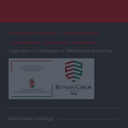
Adatvédelmi nyilatkozat
Cookie szabályzat
Sütibeállítások
Impresszum
Hibajelentés
Copyright © | radiogaga.ro | Minden jog fenntartva.
Rádió GaGa mobilapp