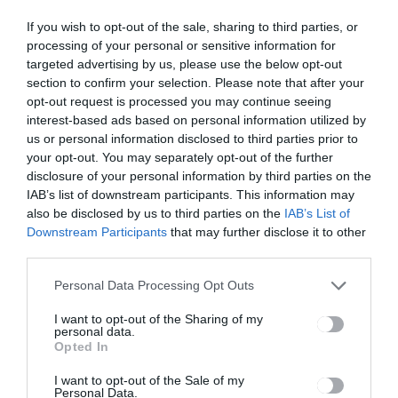
BEJEGYZÉS
BEJEGYZÉS
navigáció
If you wish to opt-out of the sale, sharing to third parties, or
Meserajz
Korlátozná a
processing of your personal or sensitive information for
pályázatot
tűzifa árát
hirdetnek
és a
targeted advertising by us, please use the below opt-out
tűzifaexport
section to confirm your selection. Please note that after your
ot a
opt-out request is processed you may continue seeing
környezetvé
interest-based ads based on personal information utilized by
delmi
us or personal information disclosed to third parties prior to
minisztériu
your opt-out. You may separately opt-out of the further
m
disclosure of your personal information by third parties on the
IAB’s list of downstream participants. This information may
also be disclosed by us to third parties on the
IAB’s List of
Downstream Participants
that may further disclose it to other
Ez is érdekelheti
third parties.
Personal Data Processing Opt Outs
I want to opt-out of the Sharing of my
HÍRLISTA
personal data.
Opted In
Nyerő nyár – nem csak forró,
de nyereménydús is!
I want to opt-out of the Sale of my
Personal Data.