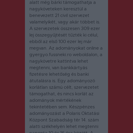
alatt még bárki támogathatja a
nagyköveteken keresztül a
benevezett 21 civil szervezet
valamelyikét, vagy akár többet is.
A szervezetek összesen 309 ezer
lej összegyűjtését tűzték ki célul,
ebből az első 100 ezer lej már
megvan. Az adományokat online a
gyergyo.fussneki.ro weboldalon, a
nagykövetre kattintva lehet
megtenni, van bankkártyás
fizetésre lehetőség és banki
átutalásra is. Egy adományozó
korlátlan számú célt, szervezetet
támogathat, és nincs korlát az
adományok mértékének
tekintetében sem. Készpénzes
adományozást a Polaris Oktatási
Központ Szabadság tér 14. szám
alatti székhelyén lehet megtenni
naponta 10 és 16 óra között. A