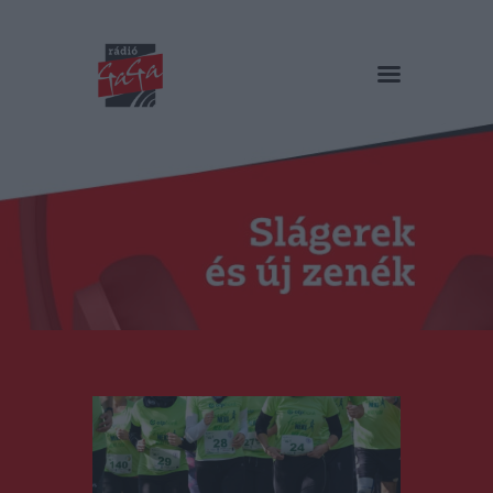
RÁDIÓ GAGA
Slágerek és új zenék
Főoldal
Műsorok
Hírlista
Duma Duba
Podcast és videók
Stáb
Galéria
Kapcsolat
RO