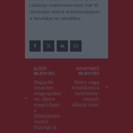
Lábbusz önkéntesei most már 10
útvonalon kísérik el biztonságban
a tanulókat az iskolákba.
Bejegyzés
ELŐZŐ
KÖVETKEZŐ
BEJEGYZÉS
BEJEGYZÉS
navigáció
Nagyobb
Nincs nagy
részeken
érdeklődés a
megrepedez
tanintézet-
ett, illetve
vezetői
megsüllyed
állások iránt
a
Telekfalvára
vezető
községi út