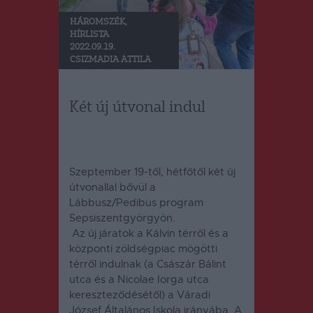
HÁROMSZÉK
,
HÍRLISTA
2022.09.19.
CSIZMADIA ATTILA
Két új útvonal indul
Szeptember 19-től, hétfőtől két új
útvonallal bővül a
Lábbusz/Pedibus program
Sepsiszentgyörgyön.
Az új járatok a Kálvin térről és a
központi zöldségpiac mögötti
térről indulnak (a Császár Bálint
utca és a Nicolae Iorga utca
kereszteződésétől) a Váradi
József Általános Iskola irányába. A