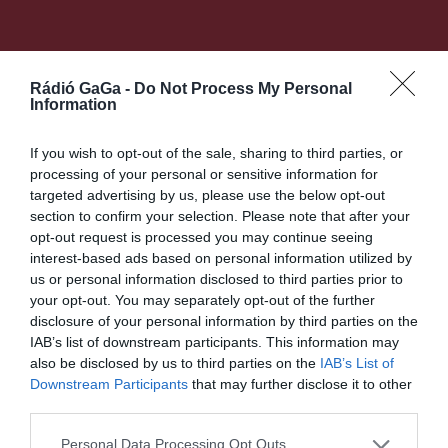
Ez is érdekelheti
Rádió GaGa -
Do Not Process My Personal
Information
If you wish to opt-out of the sale, sharing to third parties, or
HÍRLISTA
UDVARHELYSZÉK
,
processing of your personal or sensitive information for
targeted advertising by us, please use the below opt-out
Többszázan gyűltek össze
section to confirm your selection. Please note that after your
meggyújtani a hit gyertyáját
opt-out request is processed you may continue seeing
interest-based ads based on personal information utilized by
us or personal information disclosed to third parties prior to
your opt-out. You may separately opt-out of the further
disclosure of your personal information by third parties on the
IAB’s list of downstream participants. This information may
also be disclosed by us to third parties on the
IAB’s List of
CSÍKSZÉK
GYERGYÓSZÉK
HÁROMSZÉK
,
,
,
Downstream Participants
that may further disclose it to other
MAROSSZÉK
UDVARHELYSZÉK
,
third parties.
A kártyák már érkeznek,
rövidesen pedig a prémiumok
Personal Data Processing Opt Outs