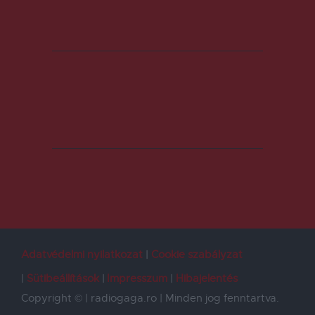
Adatvédelmi nyilatkozat
Cookie szabályzat
Sütibeállítások
Impresszum
Hibajelentés
Copyright © | radiogaga.ro | Minden jog fenntartva.