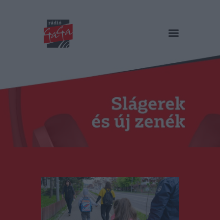
RÁDIÓ GAGA
Slágerek és új zenék
Főoldal
Műsorok
Hírlista
Duma Duba
Podcast és videók
Stáb
Galéria
Kapcsolat
RO