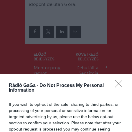
időpont délután 6 óra.
Bejegyzés
ELŐZŐ
KÖVETKEZŐ
BEJEGYZÉS
BEJEGYZÉS
navigáció
Mentorprog
Debütált a
ramot
Septimia
indítanak a
Tourist Card
gyógyítás,
Rádió GaGa -
Do Not Process My Personal
Information
betegellátás
iránt
elkötelezett
If you wish to opt-out of the sale, sharing to third parties, or
fiatalok
processing of your personal or sensitive information for
számára
targeted advertising by us, please use the below opt-out
section to confirm your selection. Please note that after your
opt-out request is processed you may continue seeing