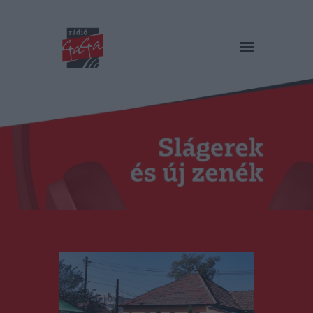
RÁDIÓ GAGA
Slágerek és új zenék
Főoldal
Műsorok
Hírlista
Duma Duba
Podcast és videók
Stáb
Galéria
Kapcsolat
RO