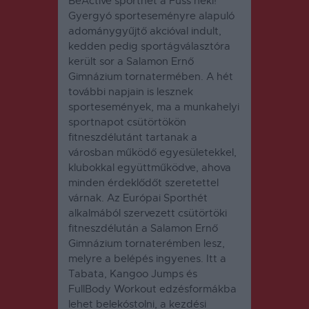
BeActive sporthét a Fuss neki!
Gyergyó sporteseményre alapuló
adománygyűjtő akcióval indult,
kedden pedig sportágválasztóra
került sor a Salamon Ernő
Gimnázium tornatermében. A hét
további napjain is lesznek
sportesemények, ma a munkahelyi
sportnapot csütörtökön
fitneszdélutánt tartanak a
városban működő egyesületekkel,
klubokkal együttműködve, ahova
minden érdeklődőt szeretettel
várnak. Az Európai Sporthét
alkalmából szervezett csütörtöki
fitneszdélután a Salamon Ernő
Gimnázium tornaterémben lesz,
melyre a belépés ingyenes. Itt a
Tabata, Kangoo Jumps és
FullBody Workout edzésformákba
lehet belekóstolni, a kezdési