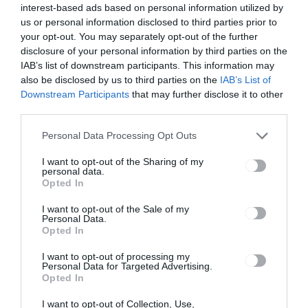
interest-based ads based on personal information utilized by
Ez is érdekelheti
us or personal information disclosed to third parties prior to
your opt-out. You may separately opt-out of the further
disclosure of your personal information by third parties on the
IAB’s list of downstream participants. This information may
also be disclosed by us to third parties on the
IAB’s List of
HÁROMSZÉK
HÍRLISTA
,
Downstream Participants
that may further disclose it to other
Góbéfest és Székely Fesztivál
third parties.
is zajlott a hétvégén
Personal Data Processing Opt Outs
I want to opt-out of the Sharing of my
personal data.
Opted In
I want to opt-out of the Sale of my
Personal Data.
Opted In
HÍRLISTA
I want to opt-out of processing my
Szúnyogirtás még egyszer
Personal Data for Targeted Advertising.
Opted In
I want to opt-out of Collection, Use,