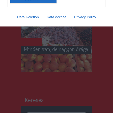
Data Deletion
Data Access
Privacy Policy
HÍRLISTA
Minden van, de nagyon drága
Keresés