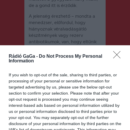
de a gond itt is érződik.
A jelenség érezhető – mondta a
menedzser, előfordul, hogy
hiányoznak véralvadásgátló
készítmények vagy rezerv
antibiotikumok, van, hogy eltűnik
egy-egy készítmény, de
szerencsére nem okoz jelentős
Rádió GaGa -
Do Not Process My Personal
problémát. A megyei kórházban
Information
minden páciens megkapja a neki
előírt kezelést és gyógyszert is.
If you wish to opt-out of the sale, sharing to third parties, or
processing of your personal or sensitive information for
targeted advertising by us, please use the below opt-out
section to confirm your selection. Please note that after your
opt-out request is processed you may continue seeing
interest-based ads based on personal information utilized by
us or personal information disclosed to third parties prior to
your opt-out. You may separately opt-out of the further
Bejegyzés
ELŐZŐ
KÖVETKEZŐ
disclosure of your personal information by third parties on the
BEJEGYZÉS
BEJEGYZÉS
IAB’s list of downstream participants. This information may