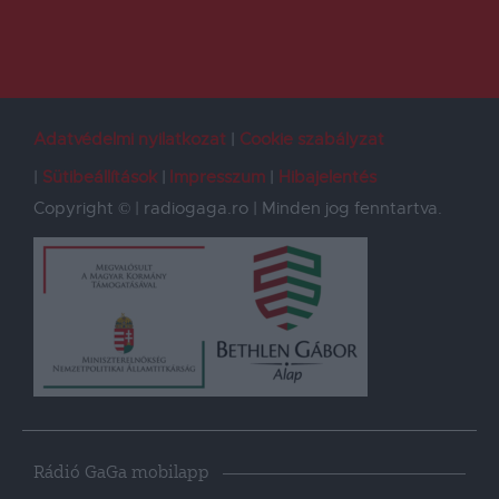
Adatvédelmi nyilatkozat
Cookie szabályzat
Sütibeállítások
Impresszum
Hibajelentés
Copyright © | radiogaga.ro | Minden jog fenntartva.
Rádió GaGa mobilapp