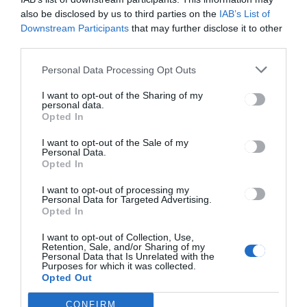
navigáció
also be disclosed by us to third parties on the
IAB’s List of
Letette a
Megnyitottá
hivatali
k a
Downstream Participants
that may further disclose it to other
esküt az új
műjégpályát
third parties.
oktatási
Gyergyósze
miniszter
ntmiklóson,
Personal Data Processing Opt Outs
vasárnapon
ként
I want to opt-out of the Sharing of my
personal data.
fogadják a
Opted In
korcsolyázn
i vágyókat
I want to opt-out of the Sale of my
Personal Data.
Opted In
Ez is érdekelheti
I want to opt-out of processing my
Personal Data for Targeted Advertising.
Opted In
I want to opt-out of Collection, Use,
Retention, Sale, and/or Sharing of my
Personal Data that Is Unrelated with the
HÍRLISTA
Purposes for which it was collected.
Opted Out
Európában is megjelent az új
vírusvariáns
CONFIRM