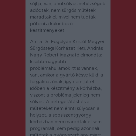
sújtja, van, ahol súlyos nehézségek
adódtak, nem sürgős műtétek
maradtak el, mivel nem tudták
pótolni a különböző
készítményeket.
Ami a Dr. Fogolyán Kristóf Megyei
Sürgősségi Kórházat illeti, András
Nagy Róbert igazgató elmondta:
kisebb-nagyobb
problémahullámok itt is vannak,
van, amikor a gyártó késve küldi a
forgalmazónak, így nem jut el
időben a készítmény a kórházba,
viszont a probléma jelenleg nem
súlyos. A betegellátást és a
műtéteket nem érinti súlyosan a
helyzet, a sepsiszentgyörgyi
kórházban nem maradtak el sem
programált, sem pedig azonnali
műtétek a gyógyszerhiány miatt,