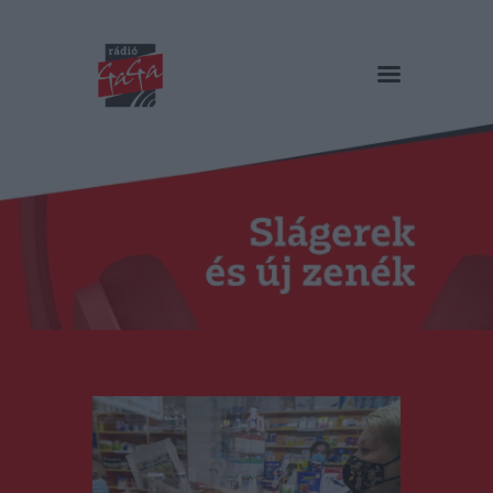
RÁDIÓ GAGA
Slágerek és új zenék
Főoldal
Műsorok
Hírlista
Duma Duba
Podcast és videók
Stáb
Galéria
Kapcsolat
RO