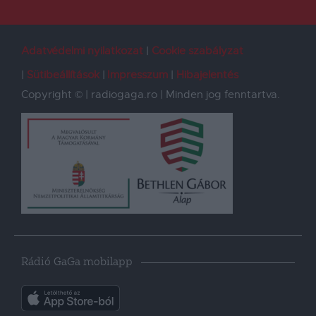
Adatvédelmi nyilatkozat
Cookie szabályzat
Sütibeállítások
Impresszum
Hibajelentés
Copyright © | radiogaga.ro | Minden jog fenntartva.
Rádió GaGa mobilapp