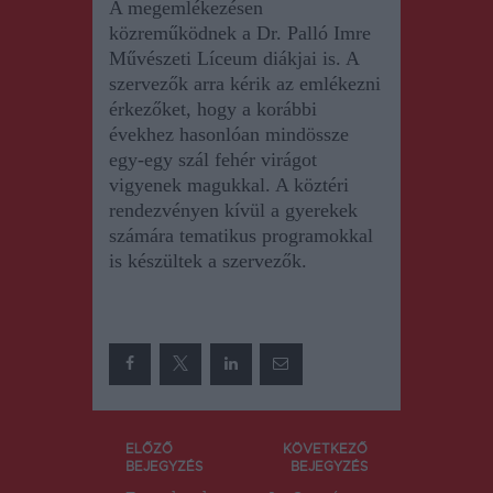
A megemlékezésen
közreműködnek a Dr. Palló Imre
Művészeti Líceum diákjai is. A
szervezők arra kérik az emlékezni
érkezőket, hogy a korábbi
évekhez hasonlóan mindössze
egy-egy szál fehér virágot
vigyenek magukkal. A köztéri
rendezvényen kívül a gyerekek
számára tematikus programokkal
is készültek a szervezők.
Bejegyzés
ELŐZŐ
KÖVETKEZŐ
BEJEGYZÉS
BEJEGYZÉS
navigáció