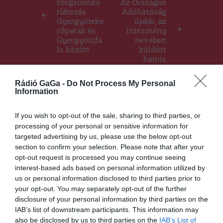
Forgalomko
Az Országos
rlátozás
Adóhatóság
Gyergyóteke
újabb, az
rőpatak és
intézmény
Gyergyóújfa
nevében
lu között
küldött
hamis
üzenetekre
figyelmeztet
Rádió GaGa -
Do Not Process My Personal
Information
If you wish to opt-out of the sale, sharing to third parties, or
Ez is érdekelheti
processing of your personal or sensitive information for
targeted advertising by us, please use the below opt-out
section to confirm your selection. Please note that after your
opt-out request is processed you may continue seeing
HÍRLISTA
interest-based ads based on personal information utilized by
Újra kezdeményezte a két
us or personal information disclosed to third parties prior to
párt fúzióját az EMNP és az
your opt-out. You may separately opt-out of the further
MPP
disclosure of your personal information by third parties on the
IAB’s list of downstream participants. This information may
also be disclosed by us to third parties on the
IAB’s List of