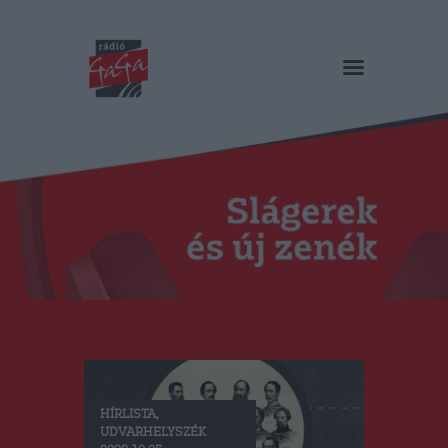
RÁDIÓ GAGA
Slágerek és új zenék
Főoldal
Műsorok
Hírlista
Duma Duba
Podcast és videók
Stáb
Galéria
Kapcsolat
RO
HÍRLISTA
,
UDVARHELYSZÉK