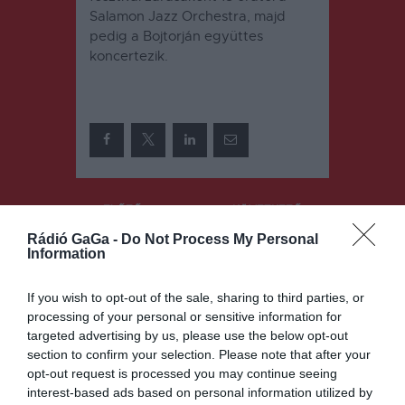
Salamon Jazz Orchestra, majd
pedig a Bojtorján együttes
koncertezik.
Bejegyzés
ELŐZŐ
KÖVETKEZŐ
BEJEGYZÉS
BEJEGYZÉS
navigáció
Rádió GaGa -
Do Not Process My Personal
Kétmillió
Az év utolsó
Information
lejjel drágul
felkészítője
a főtér
If you wish to opt-out of the sale, sharing to third parties, or
felújítása
processing of your personal or sensitive information for
targeted advertising by us, please use the below opt-out
section to confirm your selection. Please note that after your
Ez is érdekelheti
opt-out request is processed you may continue seeing
interest-based ads based on personal information utilized by