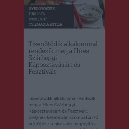
GYERGYÓSZÉK
,
HÍRLISTA
2022.10.07.
CSIZMADIA ATTILA
Tizenötödik alkalommal
rendezik meg a Híres
Szárhegyi
Káposztavásárt és
Fesztivált
Tizenötödik alkalommal rendezik
meg a Híres Szárhegyi
Káposztavásárt és Fesztivált,
melynek keretében szombaton 10
órától lesz a hivatalos megnyitó a