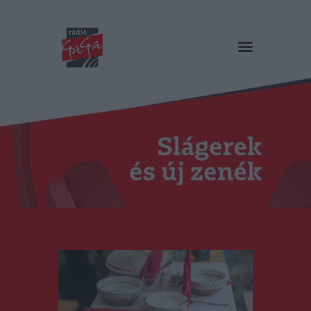
RÁDIÓ GAGA
Slágerek és új zenék
Főoldal
Műsorok
Hírlista
Duma Duba
Podcast és videók
Stáb
Galéria
Kapcsolat
RO