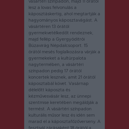
vásártéri színpadon, majd 11 órától
lesz a lovas felvonulás a
káposztáskertig, ahol megtartják a
hagyományos káposztavágást. A
vásártéren 13 órától
gyermekvetélkedőt rendeznek,
majd fellép a Gyergyóditrói
Búzavirág Népdalcsoport. 15
órától mesés foglalkozásra várják a
gyermekeket a kultúrpalota
nagytermében, a vásártéri
színpadon pedig 17 órától
koncertek lesznek, amit 21 órától
káposztabál követ. Vasárnap
délelőtt káposzta és
kézművesvásár lesz, az ünnepi
szentmise keretében megáldják a
termést. A vásártéri színpadon
kulturális műsor lesz és idén sem
marad el a káposztafőzőverseny. A
fesztivál zárásaként 18 órától a