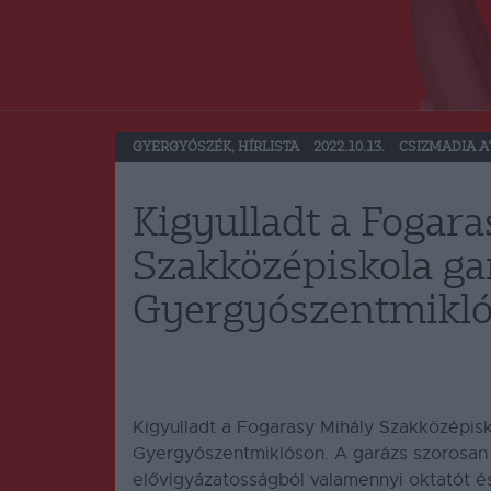
GYERGYÓSZÉK
,
HÍRLISTA
2022.10.13.
CSIZMADIA A
Kigyulladt a Fogar
Szakközépiskola ga
Gyergyószentmikl
Kigyulladt a Fogarasy Mihály Szakközépis
Gyergyószentmiklóson. A garázs szorosan a
elővigyázatosságból valamennyi oktatót és