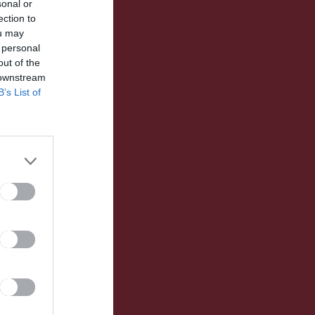
sonal or
ection to
ou may
 personal
out of the
 downstream
B’s List of