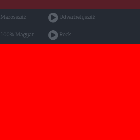
Marosszék
Udvarhelyszék
100% Magyar
Rock