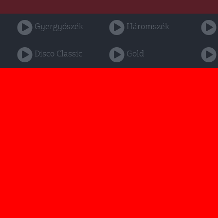
Gyergyószék
Háromszék
Disco Classic
Gold