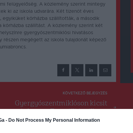
lmi felügyelőség. A közlemény szerint mintegy
ek ki az iskola udvarára. Két tizenöt éves
, egyiküket kórházba szállították, a második
a kórházba szállítást. A közlemény szerint két
 helyszínre gyergyószentmiklósi hivatásos
gy részen megégett az iskola tulajdonát képező
gumiabroncs.
KÖVETKEZŐ BEJEGYZÉS
Gyergyószentmiklóson kicsit
más lesz az Egymillió csillag a
nélkülözőkért akció
Ga -
Do Not Process My Personal Information