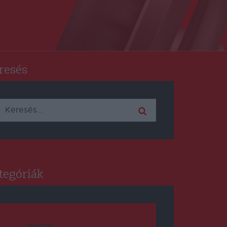
resés
Keresés:
tegóriák
CSÍKSZÉK