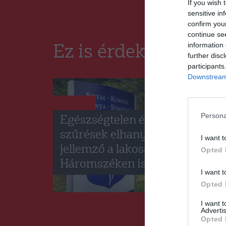
If you wish 
sensitive in
confirm you
continue se
information 
Ez is érdekelheti
further disc
participants
Downstream 
HÍRLISTA
Persona
Egészségtelen életmód és
szűrések elhanyagolása
I want t
jellemző a lakosságra
Opted 
Háromszéken is
I want t
Opted 
I want 
Advertis
Opted 