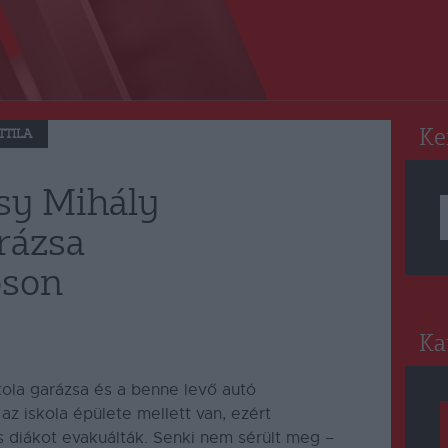
RO
Ke
TTILA
asy Mihály
rázsa
óson
Ka
kola garázsa és a benne levő autó
z iskola épülete mellett van, ezért
 diákot evakuálták. Senki nem sérült meg –