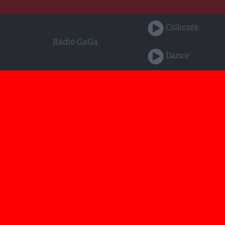
Csíkszék
Rádió GaGa
Dance