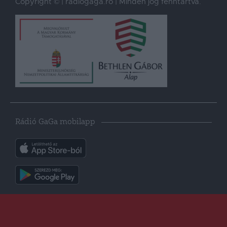
Copyright © | radiogaga.ro | Minden jog fenntartva.
Rádió GaGa mobilapp