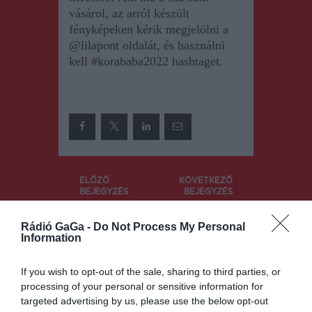
vásárol, az arról készült
fényképeken kérik megjelölni a
@lilapont oldalát, és használni
kell
#korababa2022
hashtaget.
Bejegyzés
ELŐZŐ
KÖVETKEZŐ
BEJEGYZÉS
BEJEGYZÉS
navigáció
Ismeretlen
Hétfőtől áll
személyek
forgalomba
Rádió GaGa -
Do Not Process My Personal
Information
ismét hamis
a
üzeneteket
Bukarestből
küldenek az
októberben
If you wish to opt-out of the sale, sharing to third parties, or
Országos
elhozott
processing of your personal or sensitive information for
Adóhatóság
dízel
targeted advertising by us, please use the below opt-out
(ANAF)
autóbusz