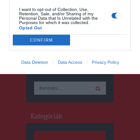
gépjárművezetői engedély
megszerzéséért kiírt
I want to opt-out of Collection, Use,
Retention, Sale, and/or Sharing of my
gyakorlati vizsgára
Personal Data that Is Unrelated with the
Purposes for which it was collected.
Opted Out
CONFIRM
Data Deletion
Data Access
Privacy Policy
Keresés
Keresés:
Kategóriák