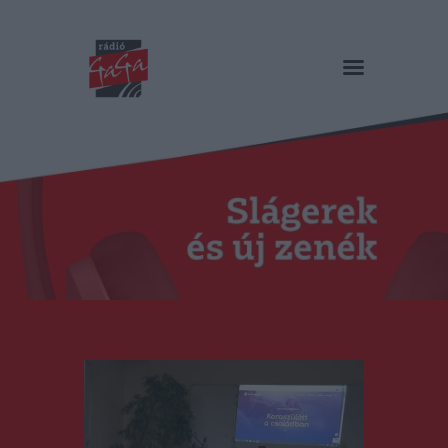
RÁDIÓ GAGA
Slágerek és új zenék
Főoldal
Műsorok
Hírlista
Duma Duba
Podcast és videók
Stáb
Galéria
Kapcsolat
RO