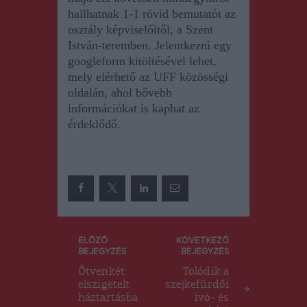
hallhatnak 1-1 rövid bemutatót az
osztály képviselőitől, a Szent
István-teremben.
Jelentkezni egy
googleform kitöltésével lehet,
mely elérhető az UFF közösségi
oldalán, ahol bővebb
információkat is kaphat az
érdeklődő.
Bejegyzés
ELŐZŐ
KÖVETKEZŐ
BEJEGYZÉS
BEJEGYZÉS
navigáció
Ötvenkét
Tolódik a
elszigetelt
szejkefürdői
háztartásba
ivó- és