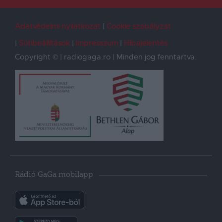
Adatvédelmi nyilatkozat
Cookie szabályzat
Sütibeállítások
Impresszum
Hibajelentés
Copyright © | radiogaga.ro | Minden jog fenntartva.
Rádió GaGa mobilapp