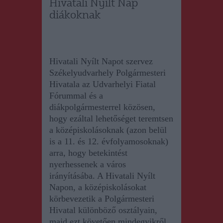
Hivatali Nyílt Nap
diákoknak
Hivatali Nyílt Napot szervez
Székelyudvarhely Polgármesteri
Hivatala az Udvarhelyi Fiatal
Fórummal és a
diákpolgármesterrel közösen,
hogy ezáltal lehetőséget teremtsen
a középiskolásoknak (azon belül
is a 11. és 12. évfolyamosoknak)
arra, hogy betekintést
nyerhessenek a város
irányításába. A Hivatali Nyílt
Nap
on
, a középiskolásokat
körbevezet
i
k
a Polgármesteri
Hivatal különböző osztályain,
majd ezt követően mindegyikről