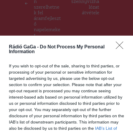
n
szennyvízhá
szerelhetne
lózat
k fel
átvétele
áramfejleszt
ő
napelemeke
t
Rádió GaGa -
Do Not Process My Personal
Information
Ez is érdekelheti
If you wish to opt-out of the sale, sharing to third parties, or
processing of your personal or sensitive information for
targeted advertising by us, please use the below opt-out
section to confirm your selection. Please note that after your
opt-out request is processed you may continue seeing
HÍRLISTA
interest-based ads based on personal information utilized by
Végső búcsút vesznek ma II.
us or personal information disclosed to third parties prior to
Erzsébet királynőtől
your opt-out. You may separately opt-out of the further
disclosure of your personal information by third parties on the
IAB’s list of downstream participants. This information may
also be disclosed by us to third parties on the
IAB’s List of