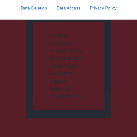
Kategóriák
Data Deletion
Data Access
Privacy Policy
CSÍKSZÉK
DUMA DUBA
DUMA DUBA 2024
DUMA DUBA 2026
GYERGYÓSZÉK
HÁROMSZÉK
HÍRLISTA
MAROSSZÉK
UDVARHELYSZÉK