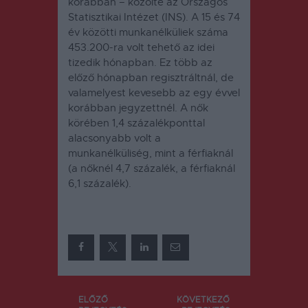
korábban – közölte az Országos
Statisztikai Intézet (INS).
A 15 és 74
év közötti munkanélküliek száma
453.200-ra volt tehető az idei
tizedik hónapban.
Ez több az
előző hónapban regisztráltnál, de
valamelyest kevesebb az egy évvel
korábban jegyzettnél.
A nők
körében 1,4 százalékponttal
alacsonyabb volt a
munkanélküliség, mint a férfiaknál
(a nőknél 4,7 százalék, a férfiaknál
6,1 százalék).
Bejegyzés
ELŐZŐ
KÖVETKEZŐ