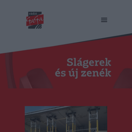
RÁDIÓ GAGA
Slágerek és új zenék
Főoldal
Műsorok
Hírlista
Duma Duba
Podcast és videók
Stáb
Galéria
Kapcsolat
RO