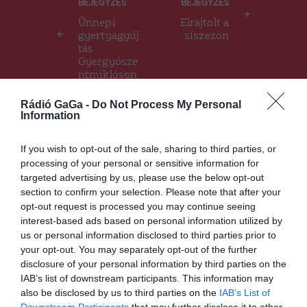
BEJEGYZÉS
BEJEGYZÉS
navigáció
Ünnepi
Elrajtolt a
gyertyagyúj
síszezon
tás
Gyergyósze
ntmiklóson
Rádió GaGa -
Do Not Process My Personal
Information
Ez is érdekelheti
If you wish to opt-out of the sale, sharing to third parties, or
processing of your personal or sensitive information for
targeted advertising by us, please use the below opt-out
HÍRLISTA
section to confirm your selection. Please note that after your
opt-out request is processed you may continue seeing
Ha korlátozzák a polgárok
interest-based ads based on personal information utilized by
szabad mozgását, ez nem
us or personal information disclosed to third parties prior to
vonatkozik a beoltottakra a
your opt-out. You may separately opt-out of the further
miniszter szerint
disclosure of your personal information by third parties on the
IAB’s list of downstream participants. This information may
also be disclosed by us to third parties on the
IAB’s List of