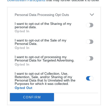
Downstream Participants
that may further disclose it to other
third parties.
HÍRLISTA
Personal Data Processing Opt Outs
Szónokversenyt hirdet
I want to opt-out of the Sharing of my
Sepsiszentgyörgy
personal data.
önkormányzata és a Kónya
Opted In
Ádám Művelődési Ház
I want to opt-out of the Sale of my
Personal Data.
Opted In
I want to opt-out of processing my
Personal Data for Targeted Advertising.
Opted In
I want to opt-out of Collection, Use,
Keresés
Retention, Sale, and/or Sharing of my
Personal Data that Is Unrelated with the
Purposes for which it was collected.
Opted Out
Keresés:
CONFIRM