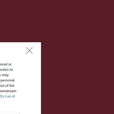
sonal or
ection to
ou may
 personal
out of the
 downstream
B’s List of