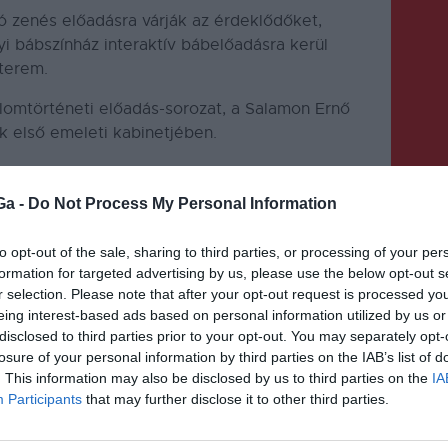
ó zenés előadásra várják az érdeklődőket,
i bábszínház interaktív bábelőadásra kerül
 terem.
alomtörténeti előadás-sorozat, a Salamon Ernő
k első emeleti kabinetjében.
mnázium dísztermében tartják az Erőss Zsoltról
bemutatóját.
Ga -
Do Not Process My Personal Information
 a megszokott helyszínen és időpontban, este
to opt-out of the sale, sharing to third parties, or processing of your per
rú negyedik gyertyájának a meggyújtására.
formation for targeted advertising by us, please use the below opt-out s
r selection. Please note that after your opt-out request is processed y
eing interest-based ads based on personal information utilized by us or
disclosed to third parties prior to your opt-out. You may separately opt-
losure of your personal information by third parties on the IAB’s list of
. This information may also be disclosed by us to third parties on the
IA
Participants
that may further disclose it to other third parties.
KÖVETKEZŐ BEJEGYZÉS