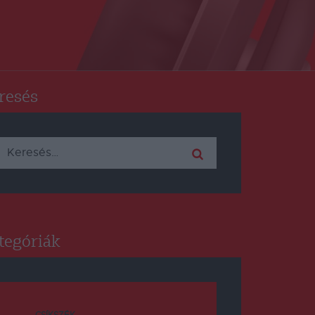
resés
Keresés:
tegóriák
CSÍKSZÉK