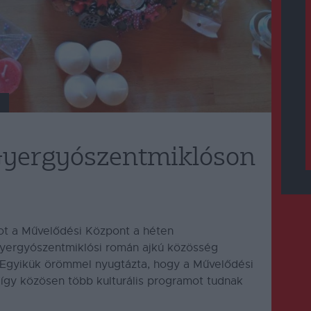
Gyergyószentmiklóson
mot a Művelődési Központ a héten
yergyószentmiklósi román ajkú közösség
Egyikük örömmel nyugtázta, hogy a Művelődési
így közösen több kulturális programot tudnak