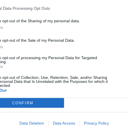
Két torna is zajlott
l Data Processing Opt Outs
Gyergyószentmiklóson
o opt-out of the Sharing of my personal data.
In
o opt-out of the Sale of my Personal Data.
In
to opt-out of processing my Personal Data for Targeted
ing.
In
o opt-out of Collection, Use, Retention, Sale, and/or Sharing
HÍRLISTA
UDVARHELYSZÉK
,
ersonal Data that Is Unrelated with the Purposes for which it
lected.
Másodjára is szabálytalanul
Out
zárták le a vasút melletti
CONFIRM
parkolót Székelyudvarhelyen
Data Deletion
Data Access
Privacy Policy