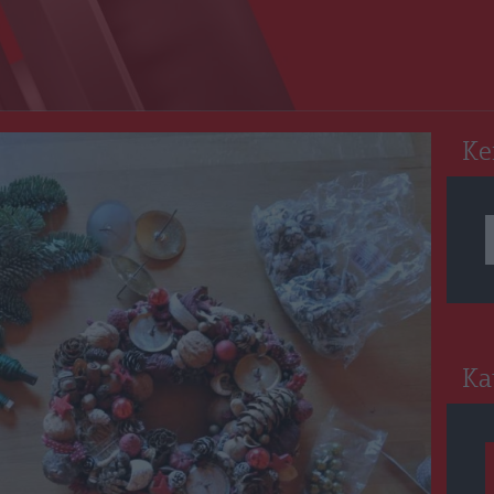
RO
Ke
Ka