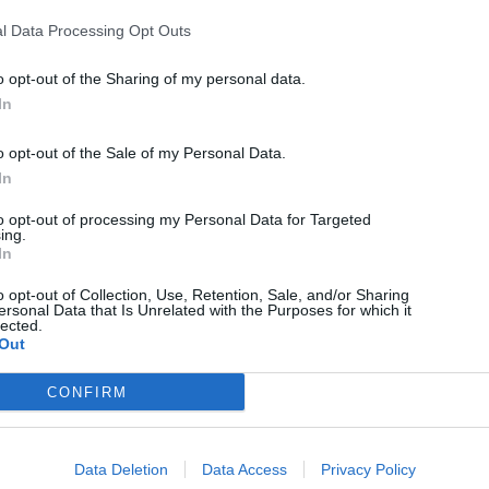
legalább tíz napig így lesz
l Data Processing Opt Outs
o opt-out of the Sharing of my personal data.
In
o opt-out of the Sale of my Personal Data.
In
to opt-out of processing my Personal Data for Targeted
ing.
In
o opt-out of Collection, Use, Retention, Sale, and/or Sharing
HÍRLISTA
ersonal Data that Is Unrelated with the Purposes for which it
lected.
Az ilyenkor megszokottnál
Out
sokkal hidegebb lesz
CONFIRM
Data Deletion
Data Access
Privacy Policy