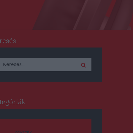
resés
Keresés:
tegóriák
CSÍKSZÉK