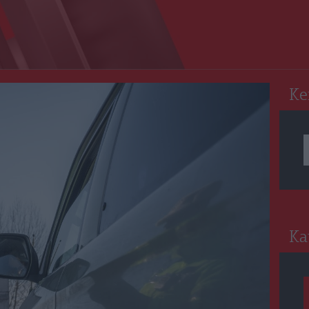
RO
Ke
Ka