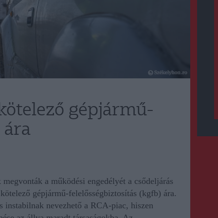
 kötelező gépjármű-
 ára
k
megvonták a működési
engedély
é
t
a csődeljárás
 kötelező gépjármű-felelősségbiztosítás (kgfb) ára.
s instabilnak nevezhető a RCA-piac, hiszen
pése az állva maradt társaságokba. Az