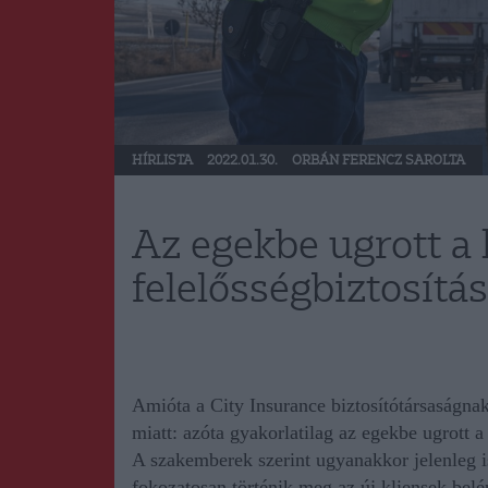
HÍRLISTA
2022.01.30.
ORBÁN FERENCZ SAROLTA
Az egekbe ugrott a
felelősségbiztosítás
Ami
óta a
City Insurance biztosítótársaság
na
miatt: azóta gyakorlatilag az egekbe ugrott a
A szakemberek szerint ugyanakkor jelenleg i
fokozatosan történik meg az új kliensek belé