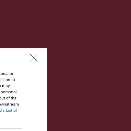
sonal or
ection to
ou may
 personal
out of the
 downstream
B’s List of