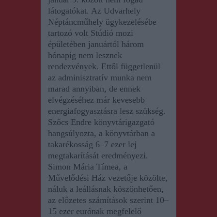
látogatókat. Az Udvarhely
Néptáncműhely ügykezelésébe
tartozó volt Stúdió mozi
épületében januártól három
hónapig nem lesznek
rendezvények. Ettől függetlenül
az adminisztratív munka nem
marad annyiban, de ennek
elvégzéséhez már kevesebb
energiafogyasztásra lesz szükség.
Szőcs Endre könyvtárigazgató
hangsúlyozta,
a
könyvtárban a
takarékosság 6–7 ezer lej
megtakarítását eredményezi.
Simon Mária Tímea, a
Művelődési Ház vezetője közölte,
náluk a leállásnak köszönhetően,
az előzetes számítások szerint 10–
15 ezer eurónak megfelelő