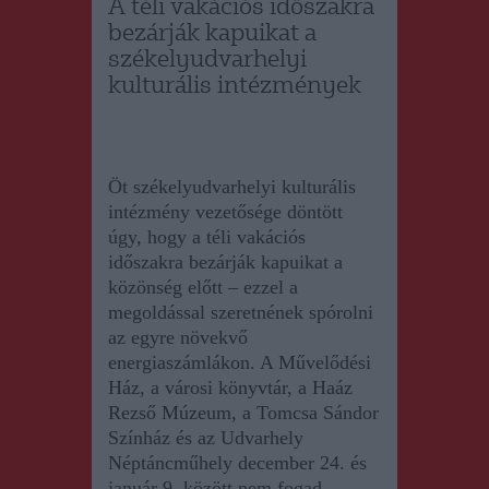
A téli vakációs időszakra
bezárják kapuikat a
székelyudvarhelyi
kulturális intézmények
Öt székelyudvarhelyi kulturális
intézmény vezetősége döntött
úgy, hogy a téli vakációs
időszakra bezárják kapuikat a
közönség előtt – ezzel a
megoldással szeretnének spórolni
az egyre növekvő
energiaszámlákon.
A
Művelődési
Ház, a városi könyvtár, a Haáz
Rezső Múzeum, a Tomcsa Sándor
Színház és az Udvarhely
Néptáncműhely december 24. és
január 9. között nem fogad