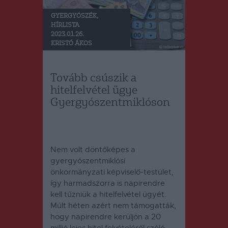
GYERGYÓSZÉK
,
HÍRLISTA
2023.01.26.
KRISTÓ ÁKOS
Tovább csúszik a
hitelfelvétel ügye
Gyergyószentmiklóson
Nem volt döntőképes a
gyergyószentmiklósi
önkormányzati képviselő-testület,
így harmadszorra is napirendre
kell tűzniük a hitelfelvétel ügyét.
Múlt héten azért nem támogatták,
hogy napirendre kerüljön a 20
millió lejes hitel felvételéről szóló