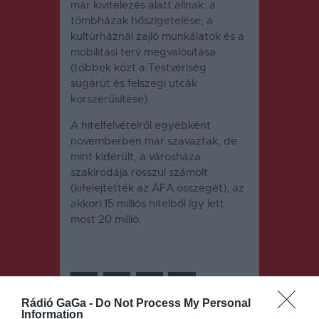
már kivitelezés alatt állnak: a
tömbházak hőszigetelése, a
kultúrháznál zajló munkálatok és a
mobilitási terv megvalósítása
(többek közt a Testvériség
sugárút és felszegi utcák
korszerűsítése).
A hitelfelvételről egyébként
novemberben már szavaztak, de
mint kiderült, a városháza
szakirodája rosszul számolt
(kifelejtették az ÁFA összegét), az
akkori 15 milliós hitelből így lett
most 20 millió.
Rádió GaGa -
Do Not Process My Personal
Information