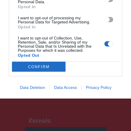
Personal Data.
tartalékalapjából
Opted In
I want to opt-out of processing my
Personal Data for Targeted Advertising.
Opted In
I want to opt-out of Collection, Use,
HÍRLISTA
UDVARHELYSZÉK
,
Retention, Sale, and/or Sharing of my
Personal Data that Is Unrelated with the
Zajlanak a nyári
Purposes for which it was collected.
útkarbantartások a 131-es
Opted Out
megyei út
CONFIRM
Homoródszentmárton és
Kénos közti szakaszán
Data Deletion
Data Access
Privacy Policy
Keresés