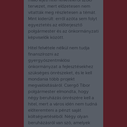
tervezet, mert előzetesen nem
vitatták meg részletesen a témát.
Mint kiderült: erről azóta sem folyt
egyeztetés az előterjesztő
polgármester és az önkormányzati
képviselők között.
Hitel felvétele nélkül nem tudja
finanszírozni az
gyergyószentmiklósi
önkormányzat a fejlesztésekhez
szükséges önrészeket, és le kell
mondania több projekt
megvalósításáról.
Csergő Tibor
polgármester elmondta, hogy
négy beruházás önrészére kell a
hitel, mert a város idén nem tudná
előteremteni a pénzt saját
költségvetéséből. Négy olyan
beruházásról van szó, amelyek