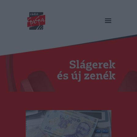
RÁDIÓ GAGA
Slágerek és új zenék
Főoldal
Műsorok
Hírlista
Duma Duba
Podcast és videók
Stáb
Galéria
Kapcsolat
RO