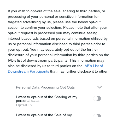
Bejegyzés
ELŐZŐ
KÖVETKEZŐ
If you wish to opt-out of the sale, sharing to third parties, or
BEJEGYZÉS
BEJEGYZÉS
navigáció
processing of your personal or sensitive information for
Sepsiszentg
Jelentősen
targeted advertising by us, please use the below opt-out
yörgyön
csökkent a
section to confirm your selection. Please note that after your
tanulták a
medvék
opt-out request is processed you may continue seeing
szakmát a
miatti
interest-based ads based on personal information utilized by
magyarorsz
segélyhívás
us or personal information disclosed to third parties prior to
ági diákok
ok száma
your opt-out. You may separately opt-out of the further
Hargita
megyében
disclosure of your personal information by third parties on the
IAB’s list of downstream participants. This information may
also be disclosed by us to third parties on the
IAB’s List of
Downstream Participants
that may further disclose it to other
Ez is érdekelheti
third parties.
Personal Data Processing Opt Outs
I want to opt-out of the Sharing of my
HÍRLISTA
personal data.
Opted In
A magyarlakta települések 82
millió lejt kaptak a kormány
I want to opt-out of the Sale of my