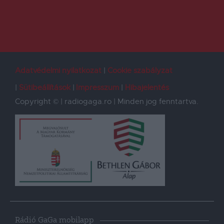
Adatvédelmi nyilatkozat
Cookie szabályzat
Sütibeállítások
Impresszum
Hibajelentés
Copyright © | radiogaga.ro | Minden jog fenntartva.
Rádió GaGa mobilapp