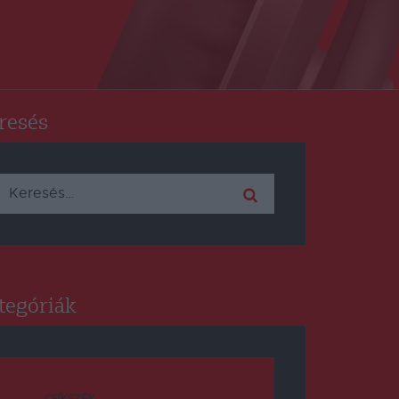
resés
Keresés:
tegóriák
CSÍKSZÉK