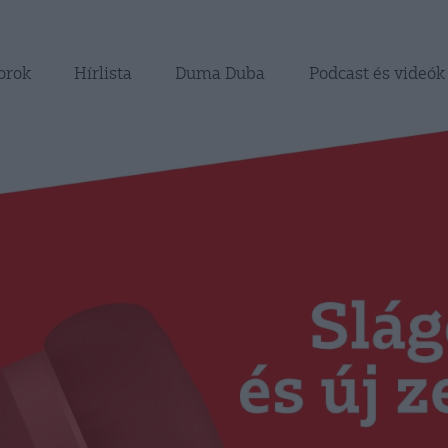
Főoldal
Műsorok
orok
Hírlista
Duma Duba
Podcast és videók
RÁDIÓ GAGA
Slágerek és új zenék
Hírlista
Duma Duba
Podcast és videók
Stáb
Galéria
Kapcsolat