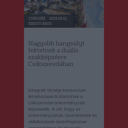
CSÍKSZÉK
2023.03.01.
KRISTÓ ÁKOS
Nagyobb hangsúlyt
fektetnek a duális
szakképzésre
Csíkszeredában
Integrált térségi konzorcium
létrehozásáról döntöttek a
csíkszeredai önkormányzati
képviselők.
A cél, hogy az
önkormányzatok, tanintézetek és
vállalkozások összefogásával