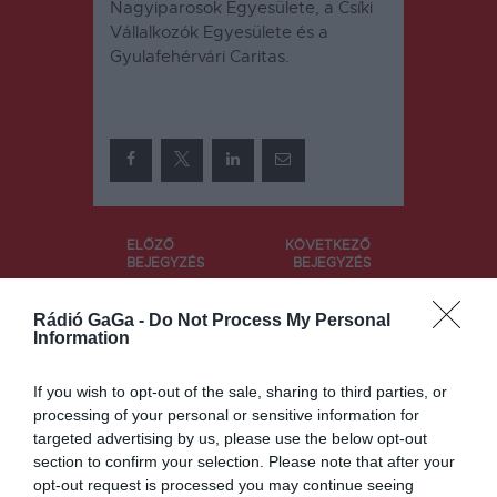
Nagyiparosok Egyesülete, a Csíki
Vállalkozók Egyesülete és a
Gyulafehérvári Caritas.
Bejegyzés
ELŐZŐ
KÖVETKEZŐ
BEJEGYZÉS
BEJEGYZÉS
navigáció
Országos
Emelkednek
gyűjtést
a
Rádió GaGa -
Do Not Process My Personal
Information
szerveznek
szemételszál
a
lítási díjak
törökország
Csíkszéken
If you wish to opt-out of the sale, sharing to third parties, or
i földrengés
processing of your personal or sensitive information for
áldozatainak
targeted advertising by us, please use the below opt-out
section to confirm your selection. Please note that after your
opt-out request is processed you may continue seeing