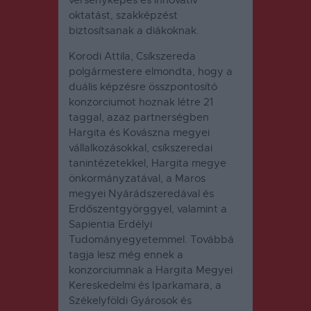
versenyképes és innovatív
oktatást, szakképzést
biztosítsanak a diákoknak.
Korodi Attila, Csíkszereda
polgármestere elmondta, hogy a
duális képzésre összpontosító
konzorciumot hoznak létre 21
taggal, azaz partnerségben
Hargita és Kovászna megyei
vállalkozásokkal, csíkszeredai
tanintézetekkel, Hargita megye
önkormányzatával, a Maros
megyei Nyárádszeredával és
Erdőszentgyörggyel, valamint a
Sapientia Erdélyi
Tudományegyetemmel.
Továbbá
tagja lesz még ennek a
konzorciumnak a Hargita Megyei
Kereskedelmi és Iparkamara, a
Székelyföldi Gyárosok és