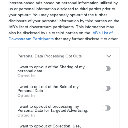
interest-based ads based on personal information utilized by
Ez is érdekelheti
us or personal information disclosed to third parties prior to
your opt-out. You may separately opt-out of the further
disclosure of your personal information by third parties on the
IAB’s list of downstream participants. This information may
CSÍKSZÉK
also be disclosed by us to third parties on the
IAB’s List of
Downstream Participants
that may further disclose it to other
Polgárvédelmi beavatkozást
third parties.
tartnak a Hargita megyei
megyeszékhelyen
Personal Data Processing Opt Outs
I want to opt-out of the Sharing of my
personal data.
Opted In
I want to opt-out of the Sale of my
Personal Data.
CSÍKSZÉK
Opted In
Akadozó internet miatt nem
I want to opt-out of processing my
tudják fogadni az online
Personal Data for Targeted Advertising.
Opted In
dossziékat
I want to opt-out of Collection, Use,