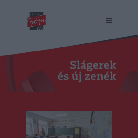
RÁDIÓ GAGA
Slágerek és új zenék
Főoldal
Műsorok
Hírlista
Duma Duba
Podcast és videók
Stáb
Galéria
Kapcsolat
RO