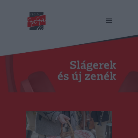
RÁDIÓ GAGA
Slágerek és új zenék
Főoldal
Műsorok
Hírlista
Duma Duba
Podcast és videók
Stáb
Galéria
Kapcsolat
RO