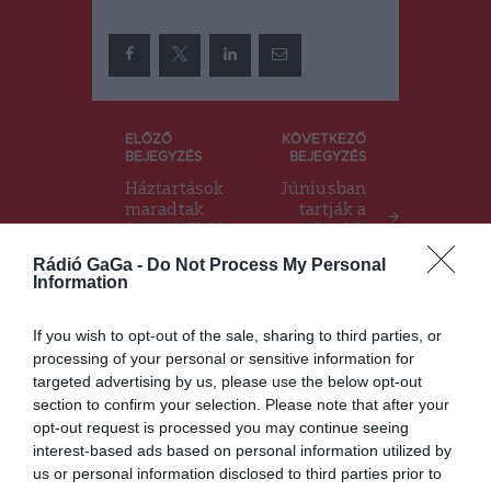
Bejegyzés
ELŐZŐ
KÖVETKEZŐ
BEJEGYZÉS
BEJEGYZÉS
navigáció
Háztartások
Júniusban
maradtak
tartják a
áram nélkül
második
a
NyárON
Rádió GaGa -
Do Not Process My Personal
szélsőséges
Szereda
Information
időjárás
fesztivált
miatt
If you wish to opt-out of the sale, sharing to third parties, or
processing of your personal or sensitive information for
targeted advertising by us, please use the below opt-out
Ez is érdekelheti
section to confirm your selection. Please note that after your
opt-out request is processed you may continue seeing
interest-based ads based on personal information utilized by
us or personal information disclosed to third parties prior to