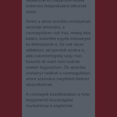
vállalkozók és magánszemélyek
önkéntes felajánlásából állították
össze.
Amint a város szociális osztályának
vezetője elmondta, a
csomagokban volt friss, meleg diós
kalács, különféle egyéb édességek
és élelmiszerek is. De volt olyan
vállalkozó, aki gondolt azokra is,
akik cukorbetegség vagy más
hasonló ok miatt nem tudnák
ezeket fogyasztani. Ők vásárlási
utalványt találtak a csomagjukban,
amire számukra megfelelő élelmet
vásárolhatnak.
A csomagok kiszállításában a helyi
hegyimentő-közszolgálat
munkatársai is segítettek.