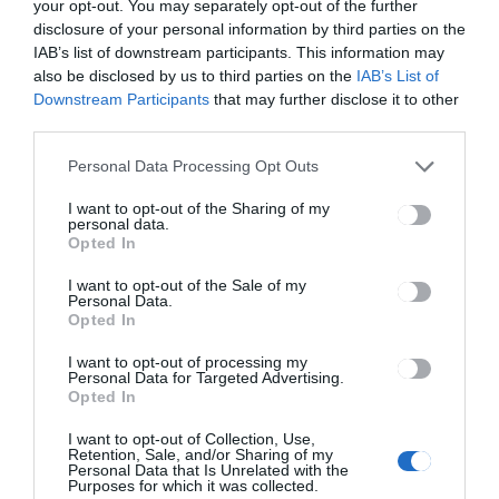
your opt-out. You may separately opt-out of the further
GYERGYÓSZÉK
HÍRLISTA
,
disclosure of your personal information by third parties on the
45 éves fennállását ünnepelte
IAB’s list of downstream participants. This information may
a Gyergyószentmiklósi
also be disclosed by us to third parties on the
IAB’s List of
Hegyimentő Szolgálat
Downstream Participants
that may further disclose it to other
third parties.
Personal Data Processing Opt Outs
I want to opt-out of the Sharing of my
personal data.
Opted In
CSÍKSZÉK
GYERGYÓSZÉK
,
,
UDVARHELYSZÉK
I want to opt-out of the Sale of my
Personal Data.
Az idei költségvetésből
Opted In
törlesztették vadkárok miatti
tavalyi tartozást
I want to opt-out of processing my
Personal Data for Targeted Advertising.
Opted In
I want to opt-out of Collection, Use,
Retention, Sale, and/or Sharing of my
Personal Data that Is Unrelated with the
Purposes for which it was collected.