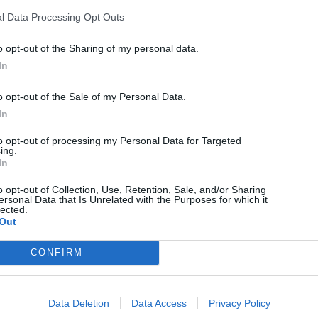
Hargita megyében
l Data Processing Opt Outs
o opt-out of the Sharing of my personal data.
In
o opt-out of the Sale of my Personal Data.
In
to opt-out of processing my Personal Data for Targeted
ing.
In
o opt-out of Collection, Use, Retention, Sale, and/or Sharing
ersonal Data that Is Unrelated with the Purposes for which it
lected.
HÍRLISTA
Out
Elfogadták a javaslatokat
CONFIRM
Data Deletion
Data Access
Privacy Policy