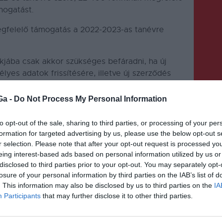
ámogatást.
egfelelő támogatás a 2022-2023-as tanévre
iókjába csak akkor szükséges befáradni, ha új
lyes adatok frissítésére, illetve új szerződés
llenkező esetben a támogatás gyorsan,
elyik romániai bankautomatából.
Ga -
Do Not Process My Personal Information
to opt-out of the sale, sharing to third parties, or processing of your per
formation for targeted advertising by us, please use the below opt-out s
r selection. Please note that after your opt-out request is processed y
eing interest-based ads based on personal information utilized by us or
disclosed to third parties prior to your opt-out. You may separately opt-
KÖVETKEZŐ BEJEGYZÉS
losure of your personal information by third parties on the IAB’s list of
. This information may also be disclosed by us to third parties on the
IA
t
A húsvéti ünnepekhez
Participants
that may further disclose it to other third parties.
kapcsolódó, átfogó
ellenőrzéseket folytattak