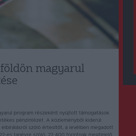
őföldön magyarul
tése
yarul program részeként nyújtott támogatások
letékes pénzintézet.
A közleményből kiderül:
 elbírálásról szóló értesítőt, a levélben megadott
22-es tanévre szóló, 22 400 forintnak megfelelő