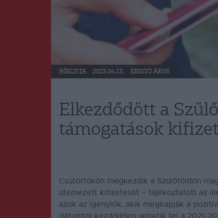
HÍRLISTA
2023.04.13.
KRISTÓ ÁKOS
Elkezdődött a Szül
támogatások kifize
Csütörtökön megkezdik a Szülőföldön mag
ütemezett kifizetését – tájékoztatott az il
azok az igénylők, akik megkapják a pozitív
dátumtól kezdődően vehetik fel a 2021-20