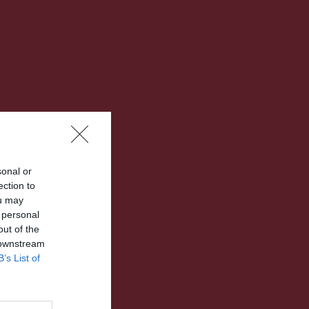
sonal or
ection to
ou may
 personal
out of the
 downstream
B’s List of