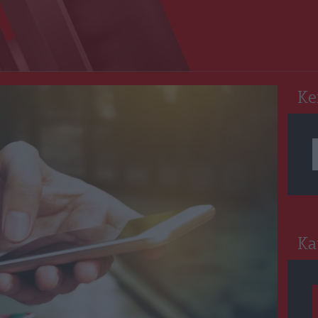
RO
Ke
Ka