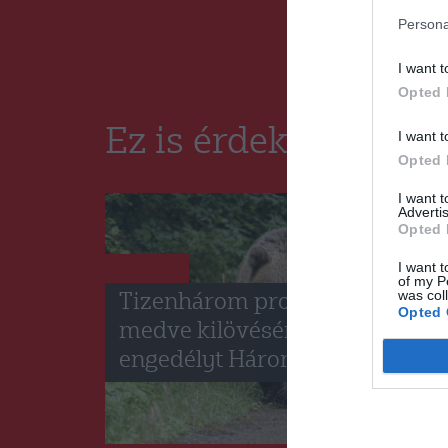
Persona
I want t
Opted 
Ez is érdekelheti
I want t
Opted 
I want 
Advertis
Opted 
I want t
HÍRLISTA
of my P
was col
Tizenhárom problémás
Opted 
medve kilövésére kapott
engedélyt Háromszék