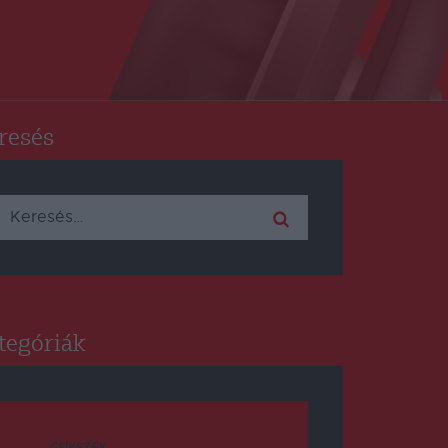
resés
Keresés:
tegóriák
CSÍKSZÉK