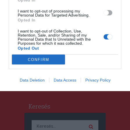
Opted In
I want to opt-out of processing my
Personal Data for Targeted Advertising.
Opted In
CSÍKSZÉK
GYERGYÓSZÉK
,
,
I want to opt-out of Collection, Use,
UDVARHELYSZÉK
Retention, Sale, and/or Sharing of my
Personal Data that Is Unrelated with the
Megkönnyítették az erkölcsi
Purposes for which it was collected.
bizonyítvány kiváltását, de
Opted Out
nem fogadják el a digitális
CONFIRM
változatot
Data Deletion
Data Access
Privacy Policy
Keresés
Keresés: