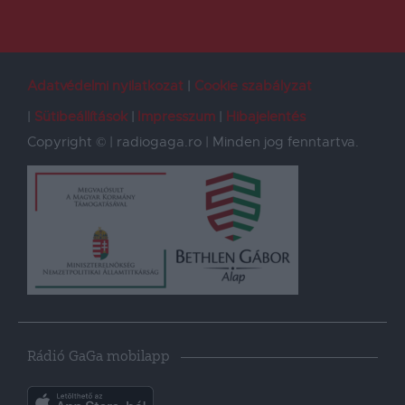
Adatvédelmi nyilatkozat
Cookie szabályzat
Sütibeállítások
Impresszum
Hibajelentés
Copyright © | radiogaga.ro | Minden jog fenntartva.
Rádió GaGa mobilapp