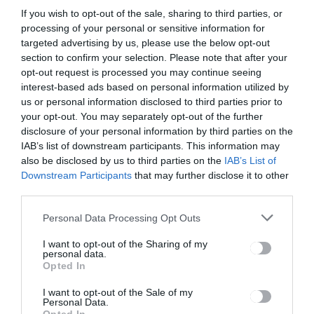
navigáció
If you wish to opt-out of the sale, sharing to third parties, or
Határidőre
Ötszáz
processing of your personal or sensitive information for
elkészülhet
roncsautótó
targeted advertising by us, please use the below opt-out
a
l
section to confirm your selection. Please note that after your
gyergyósze
szabadulnán
opt-out request is processed you may continue seeing
ntmiklósi
ak meg
interest-based ads based on personal information utilized by
kultúrház
Csíkszeredá
energetikai
ban
us or personal information disclosed to third parties prior to
felújítása
your opt-out. You may separately opt-out of the further
disclosure of your personal information by third parties on the
IAB’s list of downstream participants. This information may
also be disclosed by us to third parties on the
IAB’s List of
Ez is érdekelheti
Downstream Participants
that may further disclose it to other
third parties.
Personal Data Processing Opt Outs
GYERGYÓSZÉK
HÍRLISTA
,
Meghosszabbították a
I want to opt-out of the Sharing of my
personal data.
népszámlálás határidejét,
Opted In
Gyergyószentmiklóson
hétvégén is nyitva lesz két
I want to opt-out of the Sale of my
Personal Data.
összeírópont