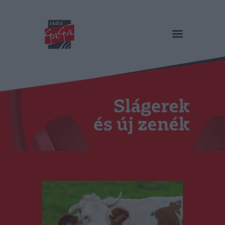
RÁDIÓ GAGA
Slágerek és új zenék
Főoldal
Műsorok
Hírlista
Duma Duba
Podcast és videók
Stáb
Galéria
Kapcsolat
RO