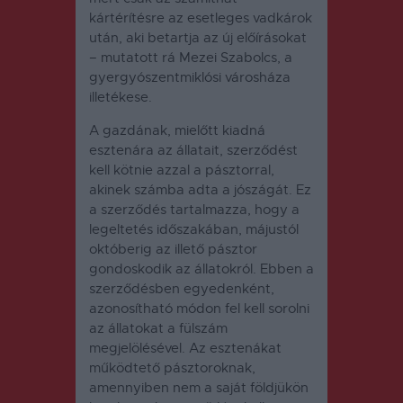
kártérítésre az esetleges vadkárok
után, aki betartja az új előírásokat
– mutatott rá Mezei Szabolcs, a
gyergyószentmiklósi városháza
illetékese.
A gazdának, mielőtt kiadná
esztenára az állatait, szerződést
kell kötnie azzal a pásztorral,
akinek számba adta a jószágát.
Ez
a szerződés tartalmazza, hogy a
legeltetés időszakában, májustól
októberig az illető pásztor
gondoskodik az állatokról.
Ebben a
szerződésben egyedenként,
azonosítható módon fel kell sorolni
az állatokat a fülszám
megjelölésével. Az esztenákat
működtető pásztoroknak,
amennyiben nem a saját földjükön