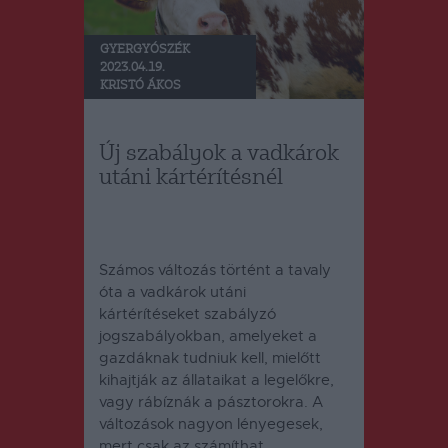
GYERGYÓSZÉK
2023.04.19.
KRISTÓ ÁKOS
Új szabályok a vadkárok
utáni kártérítésnél
Számos változás történt a tavaly
óta a vadkárok utáni
kártérítéseket szabályzó
jogszabályokban, amelyeket a
gazdáknak tudniuk kell, mielőtt
kihajtják az állataikat a legelőkre,
vagy rábíznák a pásztorokra.
A
változások nagyon lényegesek,
mert csak az számíthat