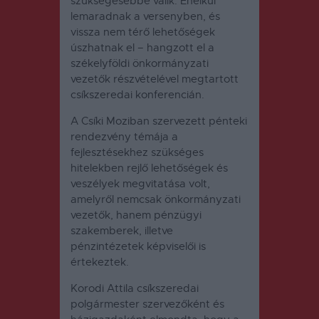
szükségesebbé válik. Enélkül
lemaradnak a versenyben, és
vissza nem térő lehetőségek
úszhatnak el – hangzott el a
székelyföldi önkormányzati
vezetők részvételével megtartott
csíkszeredai konferencián.
A Csíki Moziban szervezett pénteki
rendezvény témája a
fejlesztésekhez szükséges
hitelekben rejlő lehetőségek és
veszélyek megvitatása volt,
amelyről nemcsak önkormányzati
vezetők, hanem pénzügyi
szakemberek, illetve
pénzintézetek képviselői is
értekeztek.
Korodi Attila csíkszeredai
polgármester szervezőként és