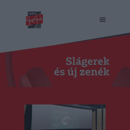
RÁDIÓ GAGA
Slágerek és új zenék
Főoldal
Műsorok
Hírlista
Duma Duba
Podcast és videók
Stáb
Galéria
Kapcsolat
RO