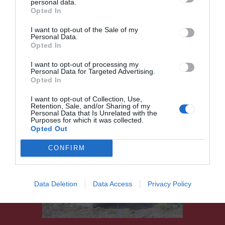
personal data.
Opted In
I want to opt-out of the Sale of my
Personal Data.
CSÍKSZÉK
Opted In
Új rendeltetést kaphat két
I want to opt-out of processing my
kazánház Csíkszeredában
Personal Data for Targeted Advertising.
Opted In
I want to opt-out of Collection, Use,
Retention, Sale, and/or Sharing of my
Personal Data that Is Unrelated with the
Purposes for which it was collected.
Opted Out
CSÍKSZÉK
CONFIRM
Több mint száz roncsautóval
kevesebb lesz
Data Deletion
Data Access
Privacy Policy
Csíkszeredában