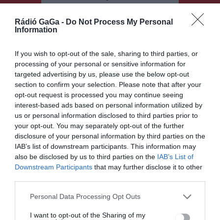
Rádió GaGa -
Do Not Process My Personal
Information
If you wish to opt-out of the sale, sharing to third parties, or
processing of your personal or sensitive information for
targeted advertising by us, please use the below opt-out
Bejegyzés
ELŐZŐ
KÖVETKEZŐ
section to confirm your selection. Please note that after your
BEJEGYZÉS
BEJEGYZÉS
navigáció
opt-out request is processed you may continue seeing
Útlezárás
A következő
interest-based ads based on personal information utilized by
lesz
tanévre
us or personal information disclosed to third parties prior to
Csíkszentkir
visszaköltöz
your opt-out. You may separately opt-out of the further
ály és
nének a
disclosure of your personal information by third parties on the
Büdösfürdő
felújított
IAB’s list of downstream participants. This information may
között
szakközépis
also be disclosed by us to third parties on the
IAB’s List of
kolába
Downstream Participants
that may further disclose it to other
Borszéken
third parties.
Personal Data Processing Opt Outs
Ez is érdekelheti
I want to opt-out of the Sharing of my