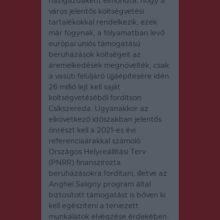
házigazdaként elmondta, hogy a
város jelentős költségvetési
tartalékokkal rendelkezik, ezek
már fogynak, a folyamatban levő
európai uniós támogatású
beruházások költségeit az
áremelkedések megnövelték, csak
a vasúti felüljáró újjáépítésére idén
26 millió lejt kell saját
költségvetéséből fordítson
Csíkszereda. Ugyanakkor az
elkövetkező időszakban jelentős
önrészt kell a 2021-es évi
referenciaárakkal számoló
Országos Helyreállítási Terv
(PNRR) finanszírozta
beruházásokra fordítani, illetve az
Anghel Saligny program által
biztosított támogatást is bőven ki
kell egészíteni a tervezett
munkálatok elvégzése érdekében.