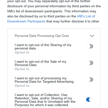
your opt-out. You may separately opt-out of the further
HÁROMSZÉK
HÍRLISTA
,
disclosure of your personal information by third parties on the
IAB’s list of downstream participants. This information may
Várják a lakosság
also be disclosed by us to third parties on the
IAB’s List of
jelentkezését
Downstream Participants
that may further disclose it to other
third parties.
Personal Data Processing Opt Outs
I want to opt-out of the Sharing of my
personal data.
Opted In
I want to opt-out of the Sale of my
HÁROMSZÉK
HÍRLISTA
,
Personal Data.
Opted In
Három hely maradt
I want to opt-out of processing my
Personal Data for Targeted Advertising.
Opted In
I want to opt-out of Collection, Use,
Retention, Sale, and/or Sharing of my
Personal Data that Is Unrelated with the
Purposes for which it was collected.