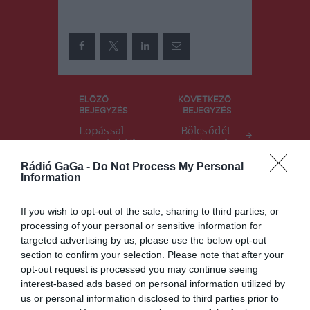
Bejegyzés
ELŐZŐ
KÖVETKEZŐ
BEJEGYZÉS
BEJEGYZÉS
navigáció
Lopással
Bölcsődét
gyanúsítják
építenek
a nemzeti
Csíkszentsi
Rádió GaGa -
Do Not Process My Personal
jelképeket
monban
Information
szaggató
galaciakat
If you wish to opt-out of the sale, sharing to third parties, or
processing of your personal or sensitive information for
targeted advertising by us, please use the below opt-out
Ez is érdekelheti
section to confirm your selection. Please note that after your
opt-out request is processed you may continue seeing
interest-based ads based on personal information utilized by
us or personal information disclosed to third parties prior to