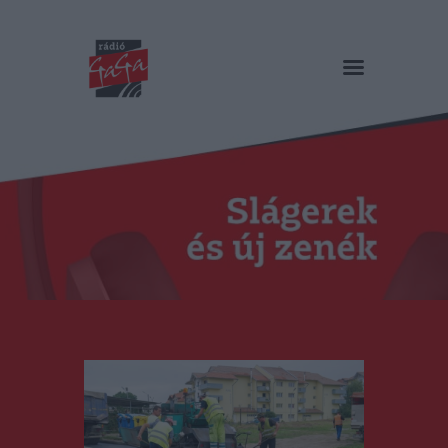
RÁDIÓ GAGA
Slágerek és új zenék
Főoldal
Műsorok
Hírlista
Duma Duba
Podcast és videók
Stáb
Galéria
Kapcsolat
RO