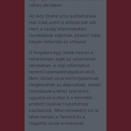
céhes városban.
Az Ady Endre utca aszfaltozása
már csak azért is időszerűvé vált,
mert a tavaly közművesítési
munkálatok zajlottak, ezalatt több
helyen feltörték az úttestet.
A forgalom egy másik helyen is
nehézkesen zajlik az udvarterek
városában: a régi református
temető szomszédságában lévő,
Bem József utcai körforgalomnak
megkezdték az alapozását, amiatt
torlódásokra lehet számítani,
ugyanis ez a rész is a fennebb
említett Gyárak tranzitúthoz
csatlakozik. Alternatívaként ezt ki
lehet kerülni a Temető és a
Vágóhíd utcák érintésével.