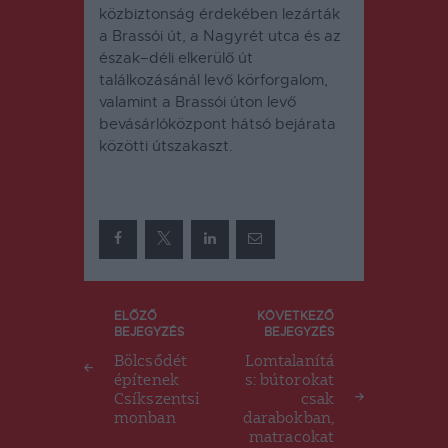
közbiztonság érdekében lezárták
a Brassói út, a Nagyrét utca és az
észak–déli elkerülő út
találkozásánál levő körforgalom,
valamint a Brassói úton levő
bevásárlóközpont hátsó bejárata
közötti útszakaszt.
Bejegyzés
ELŐZŐ
KÖVETKEZŐ
BEJEGYZÉS
BEJEGYZÉS
navigáció
Bölcsődét
Lomtalanítá
építenek
s: bútorokat
Csíkszentsi
csak
monban
darabokban,
matracokat