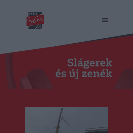
RÁDIÓ GAGA
Slágerek és új zenék
Főoldal
Műsorok
Hírlista
Duma Duba
Podcast és videók
Stáb
Galéria
Kapcsolat
RO