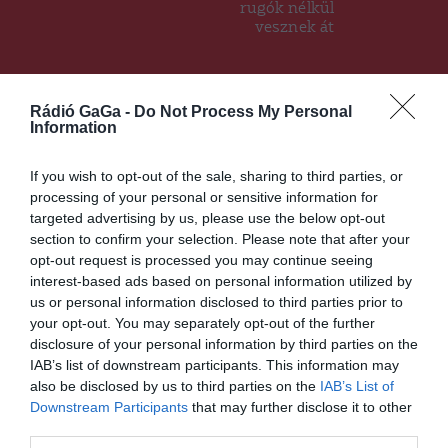
rugók nélkül
vesznek át
Ez is érdekelheti
Rádió GaGa -
Do Not Process My Personal
Information
If you wish to opt-out of the sale, sharing to third parties, or
processing of your personal or sensitive information for
CSÍKSZÉK
HÍRLISTA
,
targeted advertising by us, please use the below opt-out
Több mint tíz százalékkal
section to confirm your selection. Please note that after your
emelkednek a helyi adók
opt-out request is processed you may continue seeing
Csíkszeredában
interest-based ads based on personal information utilized by
us or personal information disclosed to third parties prior to
your opt-out. You may separately opt-out of the further
disclosure of your personal information by third parties on the
IAB’s list of downstream participants. This information may
also be disclosed by us to third parties on the
IAB’s List of
Downstream Participants
that may further disclose it to other
third parties.
CSÍKSZÉK
HÍRLISTA
,