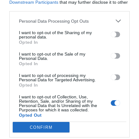
Downstream Participants
that may further disclose it to other
third parties.
Personal Data Processing Opt Outs
CSÍKSZÉK
GYERGYÓSZÉK
HÍRLISTA
,
,
,
UDVARHELYSZÉK
I want to opt-out of the Sharing of my
personal data.
Tüzet is okozhat az
Opted In
elhanyagolt kémény
I want to opt-out of the Sale of my
Personal Data.
Opted In
I want to opt-out of processing my
Personal Data for Targeted Advertising.
Opted In
I want to opt-out of Collection, Use,
Retention, Sale, and/or Sharing of my
Keresés
Personal Data that Is Unrelated with the
Purposes for which it was collected.
Opted Out
Keresés:
CONFIRM