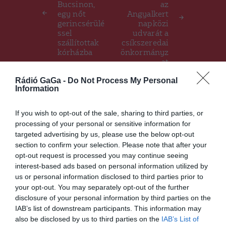
Bucsinon,
az
egy nőt
Angyalkert
gerincsérülé
napközi
ssel
udvarát a
szállítottak
csíkszeredai
kórházba
önkormányz
at
Rádió GaGa -
Do Not Process My Personal
Information
Ez is érdekelheti
If you wish to opt-out of the sale, sharing to third parties, or
processing of your personal or sensitive information for
targeted advertising by us, please use the below opt-out
section to confirm your selection. Please note that after your
CSÍKSZÉK
GYERGYÓSZÉK
HÁROMSZÉK
,
,
,
opt-out request is processed you may continue seeing
MAROSSZÉK
interest-based ads based on personal information utilized by
Új eljárás alapján kérhető az
us or personal information disclosed to third parties prior to
influenza elleni védőoltás
your opt-out. You may separately opt-out of the further
disclosure of your personal information by third parties on the
IAB’s list of downstream participants. This information may
also be disclosed by us to third parties on the
IAB’s List of