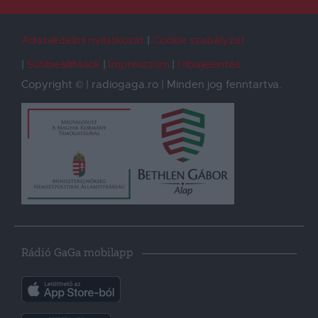
Adatvédelmi nyilatkozat
Cookie szabályzat
Sütibeállítások
Impresszum
Hibajelentés
Copyright © | radiogaga.ro | Minden jog fenntartva.
Rádió GaGa mobilapp