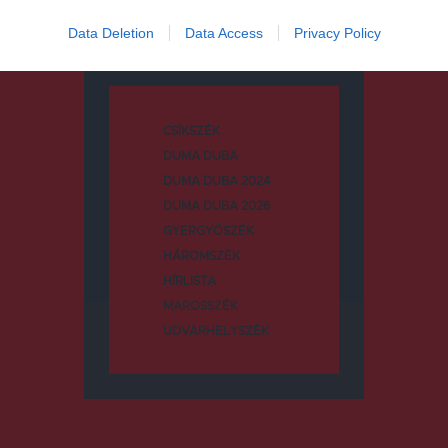
Data Deletion
Data Access
Privacy Policy
Kategóriák
CSÍKSZÉK
DUMA DUBA
DUMA DUBA 2024
DUMA DUBA 2026
GYERGYÓSZÉK
HÁROMSZÉK
HÍRLISTA
MAROSSZÉK
UDVARHELYSZÉK