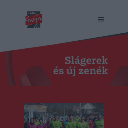
RÁDIÓ GAGA
Slágerek és új zenék
Főoldal
Műsorok
Hírlista
Duma Duba
Podcast és videók
Stáb
Galéria
Kapcsolat
RO