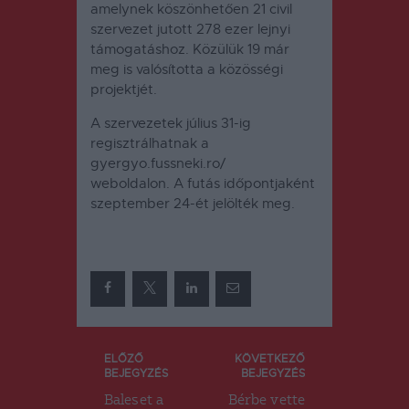
amelynek köszönhetően 21 civil
szervezet jutott 278 ezer lejnyi
támogatáshoz.
Közülük 19 már
meg is valósította a közösségi
projektjét.
A szervezetek július 31-ig
regisztrálhatnak a
gyergyo.fussneki.ro/
weboldalon.
A futás időpontjaként
szeptember 24-ét jelölték meg.
Bejegyzés
ELŐZŐ
KÖVETKEZŐ
BEJEGYZÉS
BEJEGYZÉS
navigáció
Baleset a
Bérbe vette