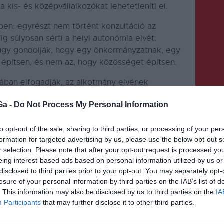
 kis- és középvállalkozókat lehetetleníti el.
ben: egyrészt nem történt konzultáció az
g súlyosan sérti a helyi autonómia elvét.
úgy gondolják, hogy egy önkormányzatnak, egy
t építsen, és nem az, hogy közösséget építsen.
mában elfogadják, az alkotmány elvének
Ga -
Do Not Process My Personal Information
to opt-out of the sale, sharing to third parties, or processing of your per
formation for targeted advertising by us, please use the below opt-out s
r selection. Please note that after your opt-out request is processed y
eing interest-based ads based on personal information utilized by us or
disclosed to third parties prior to your opt-out. You may separately opt-
KÖVETKEZŐ BEJEGYZÉS
losure of your personal information by third parties on the IAB’s list of
Újabb szakaszát újítják fel a
. This information may also be disclosed by us to third parties on the
IA
Participants
that may further disclose it to other third parties.
csíkszeredai Kossuth Lajos
utcának