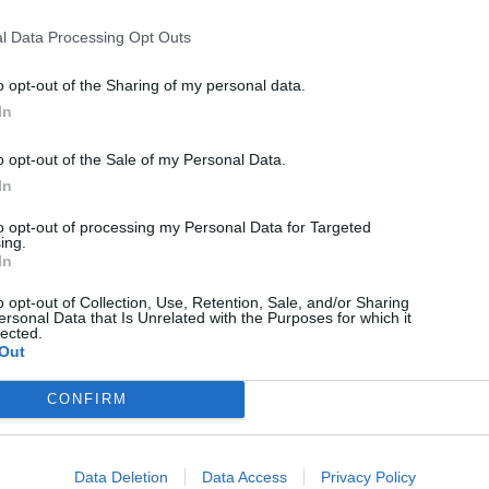
l Data Processing Opt Outs
o opt-out of the Sharing of my personal data.
In
o opt-out of the Sale of my Personal Data.
In
to opt-out of processing my Personal Data for Targeted
ing.
In
HÁROMSZÉK
HÍRLISTA
,
o opt-out of Collection, Use, Retention, Sale, and/or Sharing
ersonal Data that Is Unrelated with the Purposes for which it
Lemondott Zsigmond Zoltán,
lected.
Szentkatolna
Out
alpolgármestere
CONFIRM
Data Deletion
Data Access
Privacy Policy