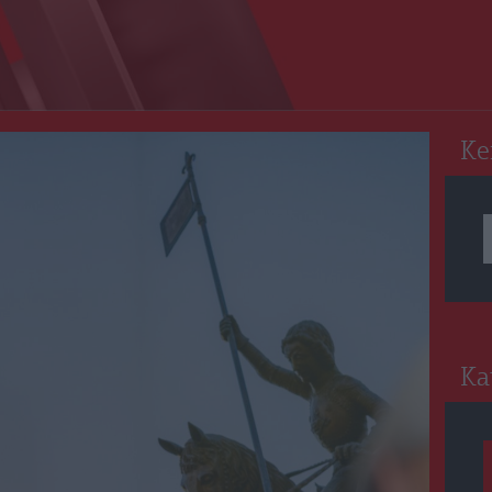
RO
Ke
Ka