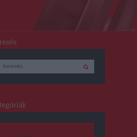
resés
Keresés:
tegóriák
CSÍKSZÉK