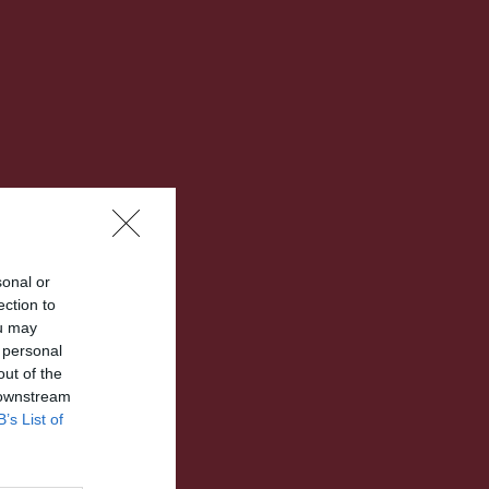
sonal or
ection to
ou may
 personal
out of the
 downstream
B’s List of