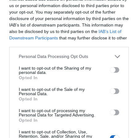
us or personal information disclosed to third parties prior to
your opt-out. You may separately opt-out of the further
disclosure of your personal information by third parties on the
CSÍKSZÉK
GYERGYÓSZÉK
,
,
IAB’s list of downstream participants. This information may
UDVARHELYSZÉK
also be disclosed by us to third parties on the
IAB’s List of
Közel 200 ezer eurót
Downstream Participants
that may further disclose it to other
zsaroltak, illetve csaltak ki egy
third parties.
férfitől
Personal Data Processing Opt Outs
I want to opt-out of the Sharing of my
personal data.
Opted In
I want to opt-out of the Sale of my
Personal Data.
CSÍKSZÉK
Opted In
Ősztől megnyitja kapuit az
I want to opt-out of processing my
Angyalkert
Personal Data for Targeted Advertising.
Opted In
I want to opt-out of Collection, Use,
Retention, Sale, and/or Sharing of my