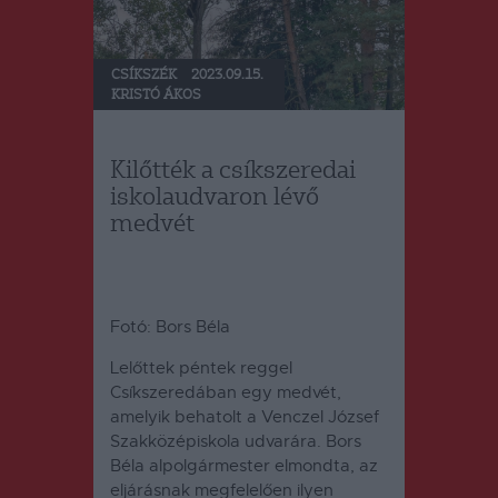
CSÍKSZÉK
2023.09.15.
KRISTÓ ÁKOS
Kilőtték a csíkszeredai
iskolaudvaron lévő
medvét
Fotó: Bors Béla
Lelőttek péntek reggel
Csíkszeredában egy medvét,
amelyik behatolt a Venczel József
Szakközépiskola udvarára.
Bors
Béla alpolgármester elmondta, az
eljárásnak megfelelően ilyen