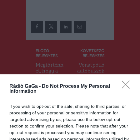
Bejegyzés
ELŐZŐ
KÖVETKEZŐ
BEJEGYZÉS
BEJEGYZÉS
navigáció
Megtörténh
Vonatpótló
et, hogy a
autóbuszok
vártnál
szállítják
hamarabb
hétfőtől az
Rádió GaGa -
Do Not Process My Personal
kapják meg
utasokat
Information
a
Madéfalva
támogatást
és
If you wish to opt-out of the sale, sharing to third parties, or
a
Csíkszentkir
processing of your personal or sensitive information for
tejtermelők
ály között
targeted advertising by us, please use the below opt-out
section to confirm your selection. Please note that after your
opt-out request is processed you may continue seeing
Ez is érdekelheti
interest-based ads based on personal information utilized by