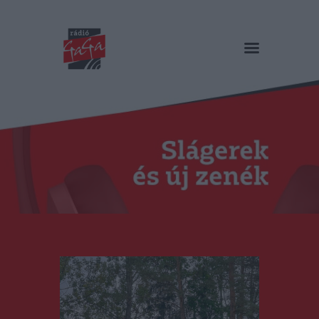
RÁDIÓ GAGA
Slágerek és új zenék
Főoldal
Műsorok
Hírlista
Duma Duba
Podcast és videók
Stáb
Galéria
Kapcsolat
RO