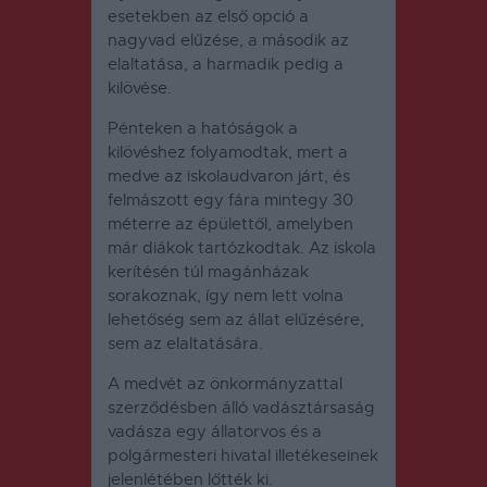
esetekben az első opció a
nagyvad elűzése, a második az
elaltatása, a harmadik pedig a
kilövése.
Pénteken a hatóságok a
kilövéshez folyamodtak, mert a
medve az iskolaudvaron járt, és
felmászott egy fára mintegy 30
méterre az épülettől, amelyben
már diákok tartózkodtak. Az iskola
kerítésén túl magánházak
sorakoznak, így nem lett volna
lehetőség sem az állat elűzésére,
sem az elaltatására.
A medvét az önkormányzattal
szerződésben álló vadásztársaság
vadásza egy állatorvos és a
polgármesteri hivatal illetékeseinek
jelenlétében lőtték ki.