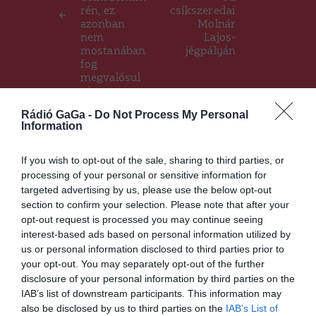
rén, ez
csíkszeredai
azonban
Molnár
nem
Lajos-
mostanában
jégpályán
fog
megvalósul
ni
Rádió GaGa -
Do Not Process My Personal
Information
Ez is érdekelheti
If you wish to opt-out of the sale, sharing to third parties, or
processing of your personal or sensitive information for
targeted advertising by us, please use the below opt-out
section to confirm your selection. Please note that after your
CSÍKSZÉK
GYERGYÓSZÉK
,
,
opt-out request is processed you may continue seeing
UDVARHELYSZÉK
interest-based ads based on personal information utilized by
Utakra fordított pénz a
us or personal information disclosed to third parties prior to
Hargita Megyei Tanács
your opt-out. You may separately opt-out of the further
hitelkeretéből
disclosure of your personal information by third parties on the
IAB’s list of downstream participants. This information may
also be disclosed by us to third parties on the
IAB’s List of