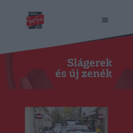
RÁDIÓ GAGA
Slágerek és új zenék
Főoldal
Műsorok
Hírlista
Duma Duba
Podcast és videók
Stáb
Galéria
Kapcsolat
RO