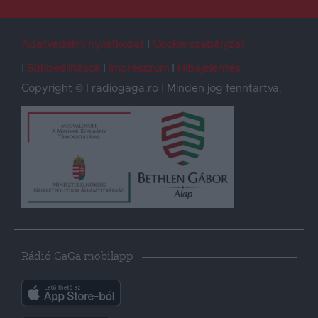
Adatvédelmi nyilatkozat
Cookie szabályzat
Sütibeállítások
Impresszum
Hibajelentés
Copyright © | radiogaga.ro | Minden jog fenntartva.
Rádió GaGa mobilapp