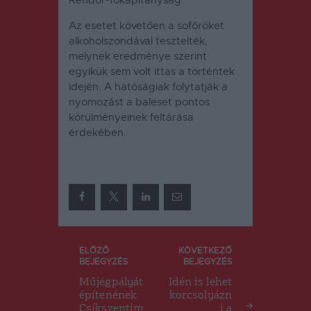
Az esetet követően a sofőröket
alkoholszondával tesztelték,
melynek eredménye szerint
egyikük sem volt ittas a történtek
idején.
A hatóságiak folytatják a
nyomozást a baleset pontos
körülményeinek feltárása
érdekében.
Bejegyzés
ELŐZŐ
KÖVETKEZŐ
BEJEGYZÉS
BEJEGYZÉS
navigáció
Műjégpályát
Idén is lehet
építenének
korcsolyázn
Csíkszentim
i a