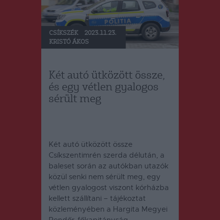
CSÍKSZÉK
2023.11.23.
KRISTÓ ÁKOS
Két autó ütközött össze,
és egy vétlen gyalogos
sérült meg
Két autó ütközött össze
Csíkszentimrén szerda délután, a
baleset során az autókban utazók
közül senki nem sérült meg, egy
vétlen gyalogost viszont kórházba
kellett szállítani – tájékoztat
közleményében a Hargita Megyei
Rendőr-főkapitányság.